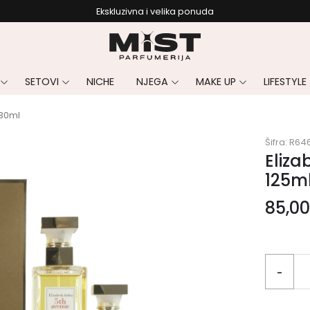
Ekskluzivna i velika ponuda
SETOVI
NICHE
NJEGA
MAKE UP
LIFESTYLE
 30ml
Šifra:
R64
Eliza
125ml
85,0
-