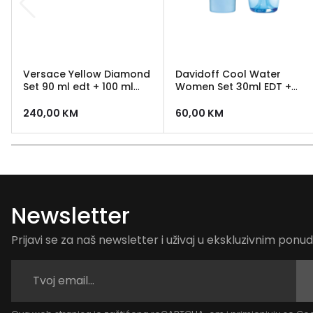
Versace Yellow Diamond
Davidoff Cool Water
Set 90 ml edt + 100 ml
Women Set 30ml EDT +
losion + 100 ml gel za
75ml Body Lotion
tusiranje + kozmeticka
240,00
KM
60,00
KM
torbica
Newsletter
Prijavi se za naš newsletter i uživaj u ekskluzivnim pon