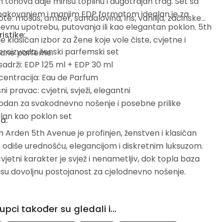
h tonova daje mirisu toplinu i dugotrajan trag. Set sa
 pakovanjem i manjim EDP formatom idealan je za
te: mošus, amber, sandalovina, iris, vanilija, začinske
vnu upotrebu, putovanja ili kao elegantan poklon. 5th
istike:
e klasičan izbor za Žene koje vole čiste, cvjetne i
proizvoda: ženski parfemski set
irane parfeme.
sadrži: EDP 125 ml + EDP 30 ml
entracija: Eau de Parfum
sni pravac: cvjetni, svježi, elegantni
dan za svakodnevno nošenje i posebne prilike
lan kao poklon set
a:
h Arden 5th Avenue je profinjen, ženstven i klasičan
ji odiše urednošću, elegancijom i diskretnim luksuzom.
vjetni karakter je svjež i nenametljiv, dok topla baza
isu dovoljnu postojanost za cjelodnevno nošenje.
upci također su gledali i...