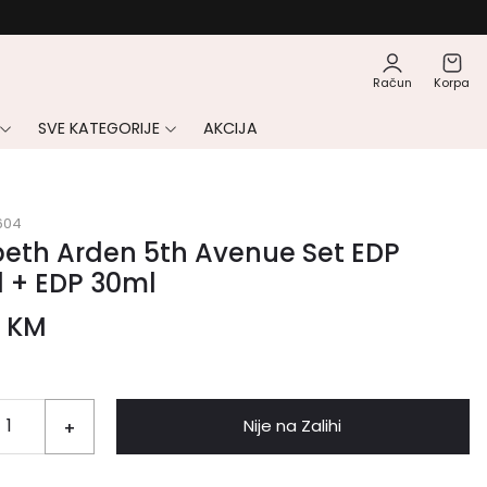
Račun
Korpa
SVE KATEGORIJE
AKCIJA
604
beth Arden 5th Avenue Set EDP
 + EDP 30ml
0
KM
Nije na Zalihi
+