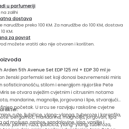
đi u parfumeriji
 na zalihi
latna dostava
e narudžbe preko 100 KM. Za narudžbe do 100 KM, dostava
 10 KM.
ana za povrat
vod možete vratiti ako nije otvoren i korišten.
roizvoda
h Arden 5th Avenue Set EDP 125 ml + EDP 30 ml
je
n ženski parfemski set koji donosi bezvremenski miris
an sofisticiranošću, stilom i energijom njujorške Pete
 Miris se otvara svježim cvjetnim i citrusnim notama
a, mandarine, magnolije, jorgovana i lipe, stvarajući
rofinjen početak. U srcu se razvijaju raskošne cvjetne
karakter:
mina, ruže, ljubičice, ylang-ylanga, tuberoze i karanfila,
ote: bergamot, mandarina, magnolija, jorgovan, lipa
 od mošusa, ambre, sandalovine, irisa, vanilije i
note: jasmin, ruža, ljubičica, ylang-ylang, tuberoza,