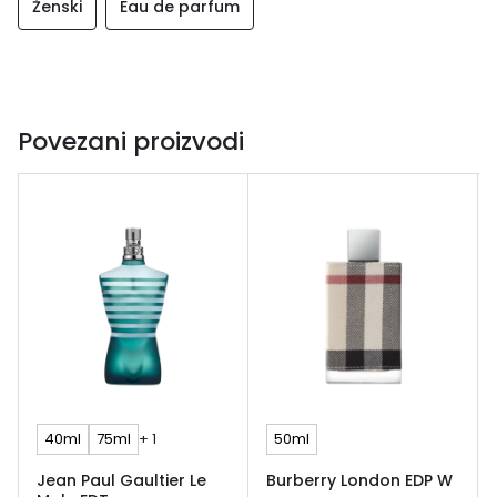
Ženski
Eau de parfum
Povezani proizvodi
40ml
75ml
+ 1
50ml
Jean Paul Gaultier Le
Burberry London EDP W