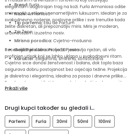
Brend:
Furla
elegantan i dugotrajan trag na koži. Furla Armoniosa odiše
smirenošću, stilom i nenametljivim luksuzom. Idealan je za
Naziv:
Armoniosa
svakodnevno nošenje, poslovne prilike i sve trenutke kada
Tip parfema:
Eau de Parfum
želite diskretan, ali prepoznatljiv miris. Miris je moderan,
Za:
Žene
uravnotežen i izuzetno nosiv.
Mirisna porodica:
Cvjetno-mošusna
Recenzija
Godišnje doba:
Furla Armoniosa EDP ostavlja nježan, ali vrlo
Proljeće i jesen
profinjen utisak koji se lahko uklapa u svakodnevni ritam.
Karakter:
Elegantna, smirena, sofisticirana
Cvjetno srce donosi ženstvenost i balans, dok topla baza
osigurava dobru postojanost bez osjećaja težine. Projekcija
je diskretna i elegantna, idealna za posao i dnevne prilike.
Posebno će se svidjeti ženama koje vole čiste, harmonične
Prikaži više
i moderne parfeme. Furla Armoniosa je miris koji naglašava
prirodnu eleganciju i unutrašnji sklad.
Drugi kupci također su gledali i...
Parfemi
Furla
30ml
50ml
100ml