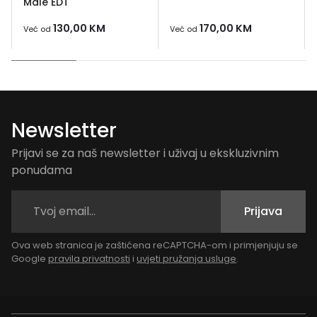
Male EDT
130,00
KM
170,00
KM
Već od
Već od
Newsletter
Prijavi se za naš newsletter i uživaj u ekskluzivnim
ponudama
Prijava
Ova web stranica je zaštićena reCAPTCHA-om i primjenjuju se
Google
pravila privatnosti
i
uvjeti pružanja usluge
.