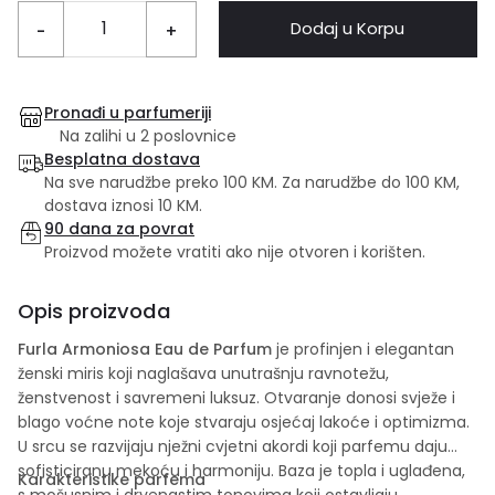
Dodaj u Korpu
-
+
Pronađi u parfumeriji
Na zalihi u 2 poslovnice
Besplatna dostava
Na sve narudžbe preko 100 KM. Za narudžbe do 100 KM,
dostava iznosi 10 KM.
90 dana za povrat
Proizvod možete vratiti ako nije otvoren i korišten.
Opis proizvoda
Furla Armoniosa Eau de Parfum
je profinjen i elegantan
ženski miris koji naglašava unutrašnju ravnotežu,
ženstvenost i savremeni luksuz. Otvaranje donosi svježe i
blago voćne note koje stvaraju osjećaj lakoće i optimizma.
U srcu se razvijaju nježni cvjetni akordi koji parfemu daju
sofisticiranu mekoću i harmoniju. Baza je topla i uglađena,
Karakteristike parfema
s mošusnim i drvenastim tonovima koji ostavljaju