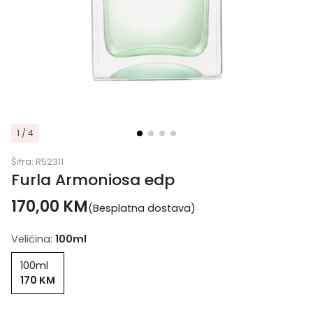
1 / 4
Šifra:
R52311
Furla Armoniosa edp
170,00
KM
(Besplatna dostava)
Veličina:
100ml
100ml
170 KM