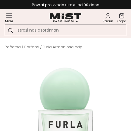
Povrat proizvoda u roku od 90 dana
Meni
Račun
Korpa
Početna
/
Parfemi
/ Furla Armoniosa edp