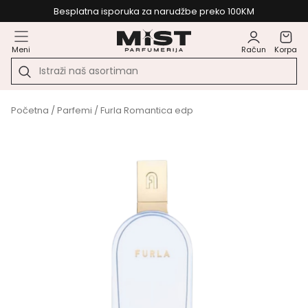
Besplatna isporuka za narudžbe preko 100KM
Meni
Račun
Korpa
Početna
/
Parfemi
/ Furla Romantica edp