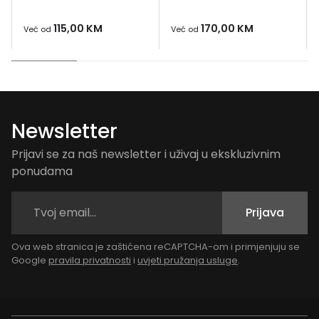
115,00
KM
170,00
KM
Već od
Već od
Newsletter
Prijavi se za naš newsletter i uživaj u ekskluzivnim
ponudama
Prijava
Ova web stranica je zaštićena reCAPTCHA-om i primjenjuju se
Google
pravila privatnosti
i
uvjeti pružanja usluge
.