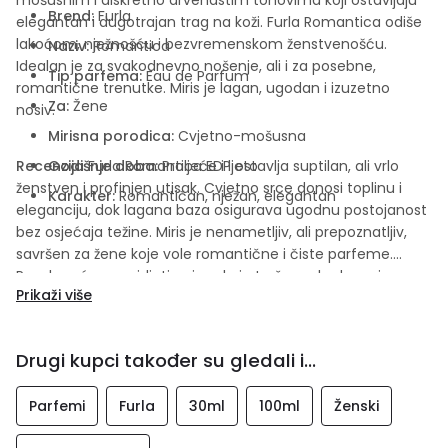
Brend:
Furla
elegantan i dugotrajan trag na koži. Furla Romantica odiše
lakoćom, nježnošću i bezvremenskom ženstvenošću.
Naziv:
Romantica
Idealan je za svakodnevno nošenje, ali i za posebne,
Tip parfema:
Eau de Parfum
romantične trenutke. Miris je lagan, ugodan i izuzetno
Za:
Žene
nosiv.
Mirisna porodica:
Cvjetno-mošusna
Recenzija
Godišnje doba:
Furla Romantica EDP ostavlja suptilan, ali vrlo
Proljeće i ljeto
ženstven i profinjen utisak. Cvjetno srce donosi toplinu i
Karakter:
Romantičan, nježan, elegantan
eleganciju, dok lagana baza osigurava ugodnu postojanost
bez osjećaja težine. Miris je nenametljiv, ali prepoznatljiv,
savršen za žene koje vole romantične i čiste parfeme.
Posebno će se svidjeti onima koje traže svakodnevni
Prikaži više
parfem s nježnim, sofisticiranim karakterom. Furla
Romantica je miris koji prati emocije i naglašava prirodnu
ljepotu.
Drugi kupci također su gledali i...
Parfemi
Furla
30ml
100ml
Ženski