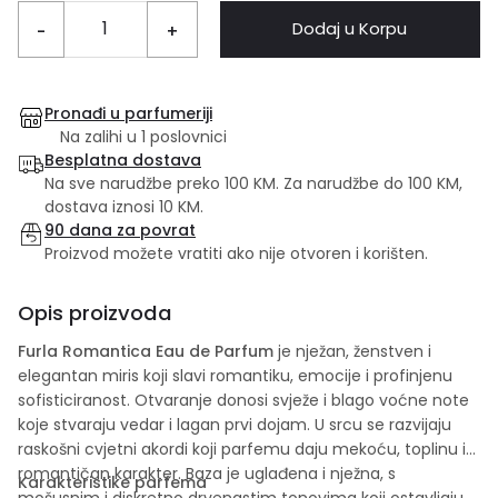
Dodaj u Korpu
-
+
Pronađi u parfumeriji
Na zalihi u 1 poslovnici
Besplatna dostava
Na sve narudžbe preko 100 KM. Za narudžbe do 100 KM,
dostava iznosi 10 KM.
90 dana za povrat
Proizvod možete vratiti ako nije otvoren i korišten.
Opis proizvoda
Furla Romantica Eau de Parfum
je nježan, ženstven i
elegantan miris koji slavi romantiku, emocije i profinjenu
sofisticiranost. Otvaranje donosi svježe i blago voćne note
koje stvaraju vedar i lagan prvi dojam. U srcu se razvijaju
raskošni cvjetni akordi koji parfemu daju mekoću, toplinu i
romantičan karakter. Baza je uglađena i nježna, s
Karakteristike parfema
mošusnim i diskretno drvenastim tonovima koji ostavljaju