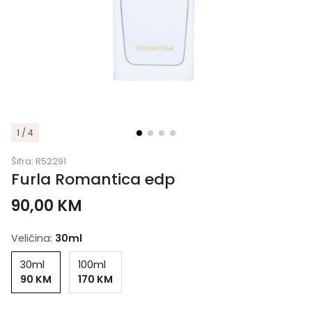
1 / 4
Šifra:
R52291
Furla Romantica edp
90,00
KM
Veličina:
30ml
30ml
100ml
90 KM
170 KM