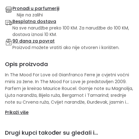
Pronađi u parfumeriji
Nije na zalihi
Besplatna dostava
Na sve narudžbe preko 100 KM. Za narudžbe do 100 KM,
dostava iznosi 10 KM.
90 dana za povrat
Proizvod možete vratiti ako nije otvoren i korišten.
Opis proizvoda
In The Mood For Love od Gianfranco Ferre je cvjetni voćni
miris za žene. In The Mood For Love je predstavljen 2009.
Parfem je kreirao Maurice Roucel. Gornje note su Magnolija,
Ljuta narandža, Bijela ruža, Bergamot i Tamarind; srednje
note su Crvena ruža, Cvijet narandže, Đurđevak, jasmin i
Kedar; bazne note su Drvene note, Amber, Bijeli mošus i
Prikaži više
Sandalovo drvo.
Drugi kupci također su gledali i...