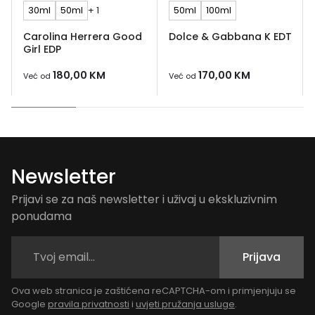
30ml
50ml
+ 1
50ml
100ml
Carolina Herrera Good
Dolce & Gabbana K EDT
Girl EDP
180,00
KM
170,00
KM
Već od
Već od
Newsletter
Prijavi se za naš newsletter i uživaj u ekskluzivnim
ponudama
Prijava
Ova web stranica je zaštićena reCAPTCHA-om i primjenjuju se
Google
pravila privatnosti
i
uvjeti pružanja usluge
.