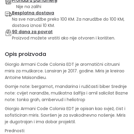
Pronađi u parfumeriji
Nije na zalihi
Besplatna dostava
Na sve narudžbe preko 100 KM. Za narudžbe do 100 KM,
dostava iznosi 10 KM.
90 dana za povrat
Proizvod možete vratiti ako nije otvoren i korišten.
Opis proizvoda
Giorgio Armani Code Colonia EDT je aromatični citrusni
miris za muškarce. Lansiran je 2017. godine. Miris je kreirao
Antoine Maisondieu.
Gornje note: bergamot, mandarina i ružičasti biber Srednje
note: cvijet narandže, muškatna šalfija i amil salicilat Bazne
note: tonka grah, ambervud i heliotrop
Giorgio Armani Code Colonia EDT je opisan kao svjež, čist i
sofisticiran miris. Savršen je za svakodnevno nošenje. Miris
je dugotrajan i ima dobar projektil.
Prednosti: