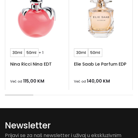
30ml
50ml
+ 1
30ml
50ml
Nina Ricci Nina EDT
Elie Saab Le Parfum EDP
115,00
KM
140,00
KM
Već od
Već od
Newsletter
Prijavi se za naš newsletter i uživaj u ekskluzivnim