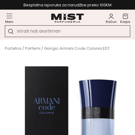
Besplatna isporuka za narudžbe preko 100KM
Meni
Račun
Korpa
Početna
/
Parfemi
/ Giorgio Armani Code Colonia EDT