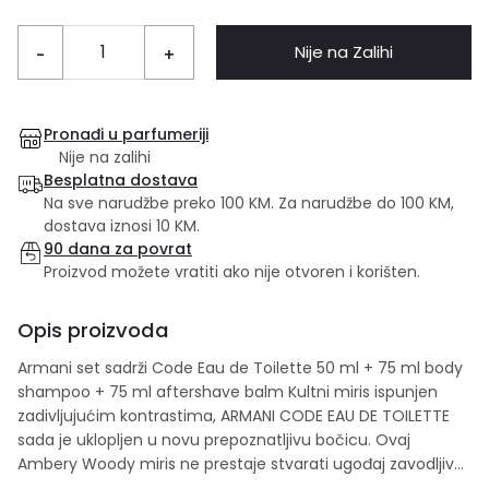
Nije na Zalihi
-
+
Pronađi u parfumeriji
Nije na zalihi
Besplatna dostava
Na sve narudžbe preko 100 KM. Za narudžbe do 100 KM,
dostava iznosi 10 KM.
90 dana za povrat
Proizvod možete vratiti ako nije otvoren i korišten.
Opis proizvoda
Armani set sadrži Code Eau de Toilette 50 ml + 75 ml body
shampoo + 75 ml aftershave balm Kultni miris ispunjen
zadivljujućim kontrastima, ARMANI CODE EAU DE TOILETTE
sada je uklopljen u novu prepoznatljivu bočicu. Ovaj
Ambery Woody miris ne prestaje stvarati ugođaj zavodljive
i osjetljive muškosti odražavajući savremenog muškarca.