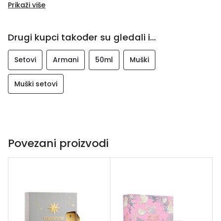
Prikaži više
Drugi kupci također su gledali i...
Setovi
Armani
50ml
Muški
Muški setovi
Povezani proizvodi