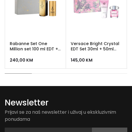
Rabanne Set One
Versace Bright Crystal
Million set 100 ml EDT +
EDT Set 30ml + 50ml
deo stick
Body Lotion
240,00
KM
145,00
KM
Newsletter
Prijavi se za naš newsletter i uživaj u ekskluzivnim
ponudama