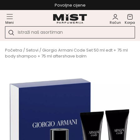
Povoljne cijene
Meni
Račun
Korpa
Početna
/
Setovi
/ Giorgio Armani Code Set 50 ml edt + 75 ml
body shampoo + 75 ml aftershave balm