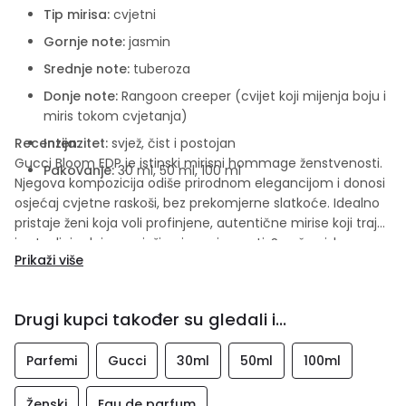
Tip mirisa:
cvjetni
Gornje note:
jasmin
Srednje note:
tuberoza
Donje note:
Rangoon creeper (cvijet koji mijenja boju i
miris tokom cvjetanja)
Recenzija:
Intenzitet:
svjež, čist i postojan
Gucci Bloom EDP je istinski mirisni hommage ženstvenosti.
Pakovanje:
30 ml, 50 ml, 100 ml
Njegova kompozicija odiše prirodnom elegancijom i donosi
osjećaj cvjetne raskoši, bez prekomjerne slatkoće. Idealno
pristaje ženi koja voli profinjene, autentične mirise koji traju
i ostavljaju dojam svježine i gracioznosti. Savršen izbor za
Prikaži više
dnevnu upotrebu i sve prilike koje traže dašak čiste
elegancije.
Drugi kupci također su gledali i...
Parfemi
Gucci
30ml
50ml
100ml
Ženski
Eau de parfum