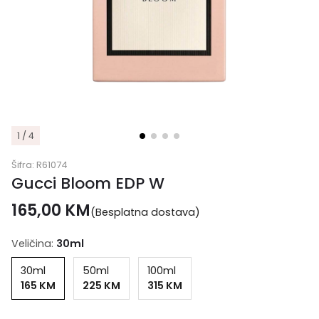
1 / 4
Šifra:
R61074
Gucci Bloom EDP W
165,00
KM
(Besplatna dostava)
Veličina:
30ml
30ml
50ml
100ml
165 KM
225 KM
315 KM