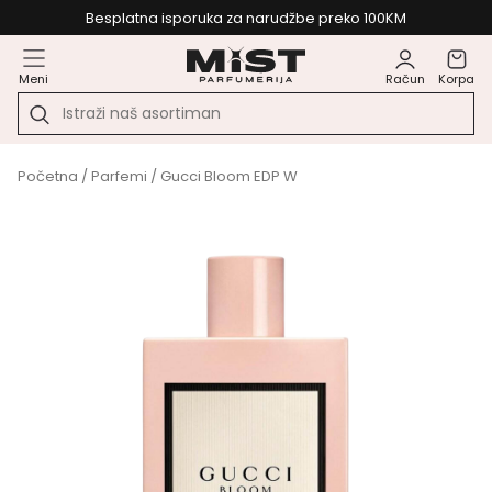
Besplatna isporuka za narudžbe preko 100KM
Meni
Račun
Korpa
Početna
/
Parfemi
/ Gucci Bloom EDP W