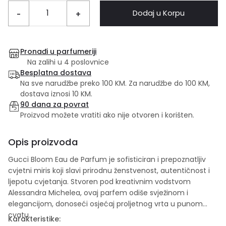
Dodaj u Korpu
-
+
Pronađi u parfumeriji
Na zalihi u 4 poslovnice
Besplatna dostava
Na sve narudžbe preko 100 KM. Za narudžbe do 100 KM,
dostava iznosi 10 KM.
90 dana za povrat
Proizvod možete vratiti ako nije otvoren i korišten.
Opis proizvoda
Gucci Bloom Eau de Parfum je sofisticiran i prepoznatljiv
cvjetni miris koji slavi prirodnu ženstvenost, autentičnost i
ljepotu cvjetanja. Stvoren pod kreativnim vodstvom
Alessandra Michelea, ovaj parfem odiše svježinom i
elegancijom, donoseći osjećaj proljetnog vrta u punom
cvatu.
Karakteristike: