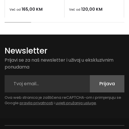
165,00
KM
120,00
KM
Već od
Već od
Newsletter
Prijavi se za naš newsletter i uživaj u ekskluzivnim
ponudama
Prijava
Ova web stranica je zaštićena reCAPTCHA-om i primjenjuju se
Google
pravila privatnosti
i
uvjeti pružanja usluge
.