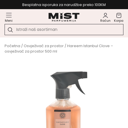
Besplatna isporuka za narudžbe preko 100KM
Meni
Račun
Korpa
Početna
/
Osvježivač za prostor
/ Hareem Istanbul Clove –
osvježivač za prostor 500 ml