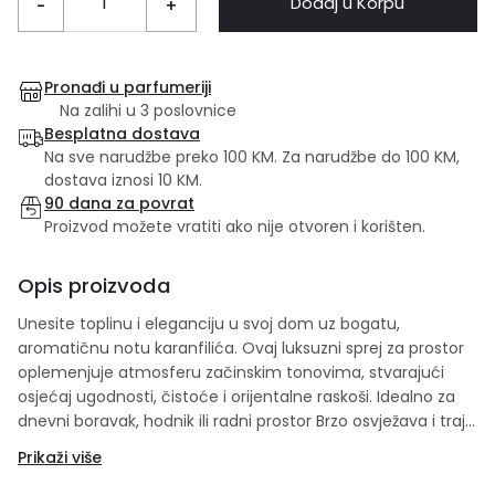
Dodaj u Korpu
-
+
Pronađi u parfumeriji
Na zalihi u 3 poslovnice
Besplatna dostava
Na sve narudžbe preko 100 KM. Za narudžbe do 100 KM,
dostava iznosi 10 KM.
90 dana za povrat
Proizvod možete vratiti ako nije otvoren i korišten.
Opis proizvoda
Unesite toplinu i eleganciju u svoj dom uz bogatu,
aromatičnu notu karanfilića. Ovaj luksuzni sprej za prostor
oplemenjuje atmosferu začinskim tonovima, stvarajući
osjećaj ugodnosti, čistoće i orijentalne raskoši. Idealno za
dnevni boravak, hodnik ili radni prostor Brzo osvježava i traje
dugo Za dom koji miriše na eleganciju
Prikaži više