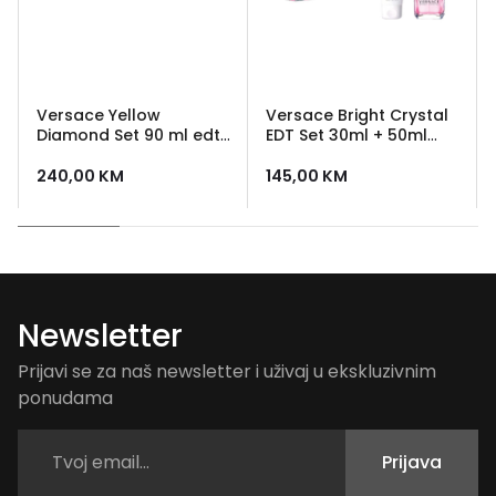
Versace Yellow
Versace Bright Crystal
Diamond Set 90 ml edt
EDT Set 30ml + 50ml
+ 100 ml losion + 100 ml
Body Lotion
gel za tusiranje +
240,00
KM
145,00
KM
kozmeticka torbica
Newsletter
Prijavi se za naš newsletter i uživaj u ekskluzivnim
ponudama
Prijava