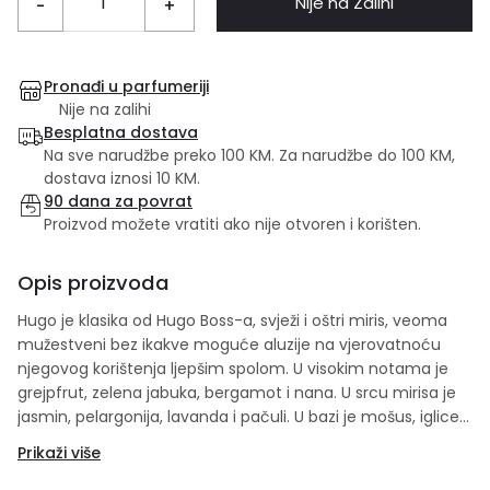
Nije na Zalihi
-
+
Pronađi u parfumeriji
Nije na zalihi
Besplatna dostava
Na sve narudžbe preko 100 KM. Za narudžbe do 100 KM,
dostava iznosi 10 KM.
90 dana za povrat
Proizvod možete vratiti ako nije otvoren i korišten.
Opis proizvoda
Hugo je klasika od Hugo Boss-a, svježi i oštri miris, veoma
mužestveni bez ikakve moguće aluzije na vjerovatnoću
njegovog korištenja ljepšim spolom. U visokim notama je
grejpfrut, zelena jabuka, bergamot i nana. U srcu mirisa je
jasmin, pelargonija, lavanda i pačuli. U bazi je mošus, iglice
četinara, sandalovina. Napravljen je 1995.
Prikaži više