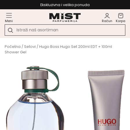
Ekskluzivna i velika ponuda
Meni
Račun
Korpa
Početna
/
Setovi
/ Hugo Boss Hugo Set 200ml EDT + 100ml
Shower Gel