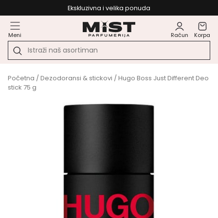
Ekskluzivna i velika ponuda
Meni
Račun
Korpa
Početna
/
Dezodoransi & stickovi
/ Hugo Boss Just Different Deo
stick 75 g