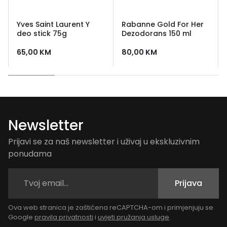
Yves Saint Laurent Y
Rabanne Gold For Her
deo stick 75g
Dezodorans 150 ml
65,00
KM
80,00
KM
Newsletter
Prijavi se za naš newsletter i uživaj u ekskluzivnim
ponudama
Prijava
Ova web stranica je zaštićena reCAPTCHA-om i primjenjuju se
Google
pravila privatnosti
i
uvjeti pružanja usluge
.