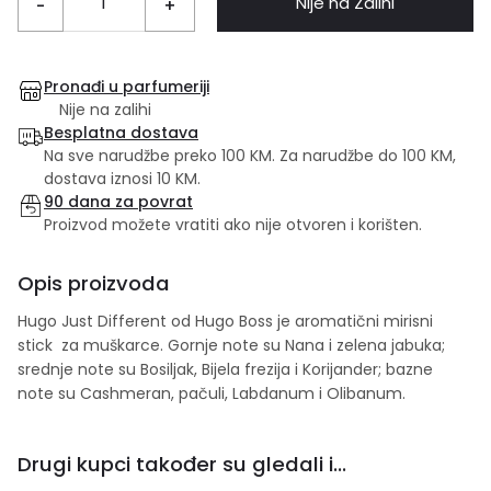
Nije na Zalihi
-
+
Pronađi u parfumeriji
Nije na zalihi
Besplatna dostava
Na sve narudžbe preko 100 KM. Za narudžbe do 100 KM,
dostava iznosi 10 KM.
90 dana za povrat
Proizvod možete vratiti ako nije otvoren i korišten.
Opis proizvoda
Hugo Just Different od Hugo Boss je aromatični mirisni
stick za muškarce. Gornje note su Nana i zelena jabuka;
srednje note su Bosiljak, Bijela frezija i Korijander; bazne
note su Cashmeran, pačuli, Labdanum i Olibanum.
Drugi kupci također su gledali i...