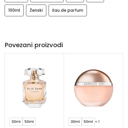
100ml
Ženski
Eau de parfum
Povezani proizvodi
30ml
50ml
30ml
50ml
+ 1