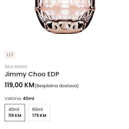
1 / 1
Šifra:
R63912
Jimmy Choo EDP
119,00
KM
(Besplatna dostava)
Veličina:
40ml
40ml
60ml
119 KM
179 KM