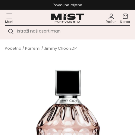
Povoljne cijene
Meni
Račun
Korpa
Početna
/
Parfemi
/ Jimmy Choo EDP