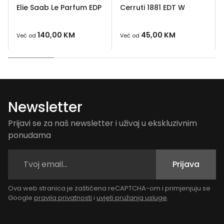
Elie Saab Le Parfum EDP
Cerruti 1881 EDT W
140,00
KM
45,00
KM
Već od
Već od
Newsletter
Prijavi se za naš newsletter i uživaj u ekskluzivnim
ponudama
Prijava
Ova web stranica je zaštićena reCAPTCHA-om i primjenjuju se
Google
pravila privatnosti
i
uvjeti pružanja usluge
.