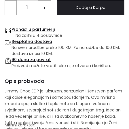
Dodaj u Korpu
-
+
Pronađi u parfumeriji
Na zalihi u 4 poslovnice
Besplatna dostava
Na sve narudžbe preko 100 KM. Za narudžbe do 100 KM,
dostava iznosi 10 KM.
90 dana za povrat
Proizvod možete vratiti ako nije otvoren i korišten.
Opis proizvoda
Jimmy Choo EDP je luksuzan, senzualan i ženstven parfem
koji odiše elegancijom i samopouzdanjem. Ova mirisna
kreacija spaja slatke i tople note sa blagom voćnom
svježinom, stvarajući sofisticiran i dugotrajan trag. Idealan
je za večernje prilike, ali i za svakodnevno nošenje kada
želite naglasiti svoju ženstvenost i stil. Namijenjen je Ženi
Mirisni karakter:
koja voli glamur i bezvremensku eleganciju.