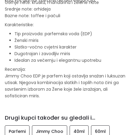
Gornje note: kruška, mandarina i zelene note
Srednje note: orhideja
Bazne note: toffee i pačuli
Karakteristike:
Tip proizvoda: parfemska voda (EDP)
Ženski miris
Slatko-voćno cvjetni karakter
Dugotrajan i zavodljiv miris
Idealan za večernju i elegantnu upotrebu
Recenzija:
Jimmy Choo EDP je parfem koji ostavlja snažan i luksuzan
utisak. Njegova kombinacija slatkih i toplih nota čini ga
savršenim izborom za Žene koje žele izražajan, ali
sofisticiran miris.
Drugi kupci također su gledali i...
Parfemi
Jimmy Choo
40ml
60ml