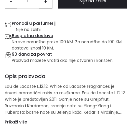
Nije na Zalihi
-
+
Pronađi u parfumeriji
Nije na zalihi
Besplatna dostava
Na sve narudžbe preko 100 KM. Za narudžbe do 100 KM,
dostava iznosi 10 KM.
90 dana za povrat
Proizvod možete vratiti ako nije otvoren i korišten.
Opis proizvoda
Eau de Lacoste L.12.12. White od Lacoste Fragrances je
drveni aromatični miris za muškarce. Eau de Lacoste L.12.12.
White je predstavljen 2011. Gornje note su Grejpfrut,
Ruzmarin i Kardamon; srednje note su Ylang-Ylang i
Tuberoza; bazne note su Jelenja koža, Kedar iz Virdžinije,
Koža i vetiver.
Prikaži više