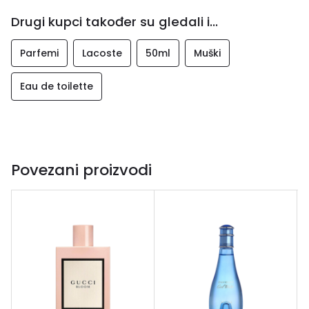
Drugi kupci također su gledali i...
Parfemi
Lacoste
50ml
Muški
Eau de toilette
Povezani proizvodi