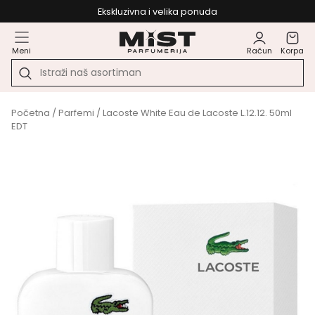
Ekskluzivna i velika ponuda
Meni
Račun
Korpa
Početna
/
Parfemi
/ Lacoste White Eau de Lacoste L.12.12. 50ml
EDT