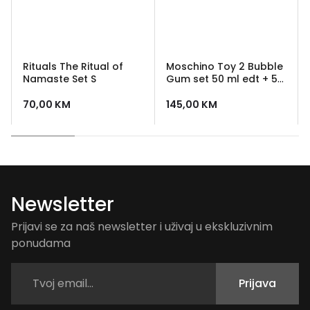
Rituals The Ritual of
Moschino Toy 2 Bubble
Namaste Set S
Gum set 50 ml edt + 50
ml losion + 50 ml gel za
tusiranje
70,00
KM
145,00
KM
Newsletter
Prijavi se za naš newsletter i uživaj u ekskluzivnim
ponudama
Prijava