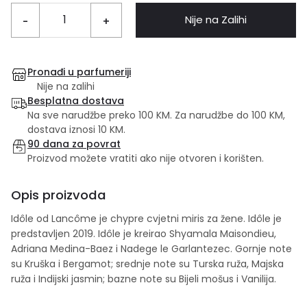
Nije na Zalihi
-
+
Pronađi u parfumeriji
Nije na zalihi
Besplatna dostava
Na sve narudžbe preko 100 KM. Za narudžbe do 100 KM,
dostava iznosi 10 KM.
90 dana za povrat
Proizvod možete vratiti ako nije otvoren i korišten.
Opis proizvoda
Idôle od Lancôme je chypre cvjetni miris za žene. Idôle je
predstavljen 2019. Idôle je kreirao Shyamala Maisondieu,
Adriana Medina-Baez i Nadege le Garlantezec. Gornje note
su Kruška i Bergamot; srednje note su Turska ruža, Majska
ruža i Indijski jasmin; bazne note su Bijeli mošus i Vanilija.