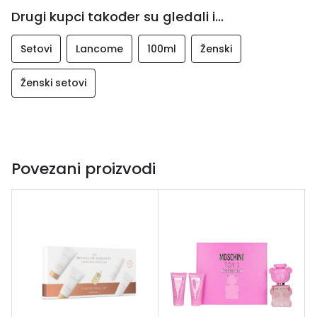
Drugi kupci također su gledali i...
Setovi
Lancome
100ml
Ženski
Ženski setovi
Povezani proizvodi