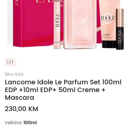
1 / 1
Šifra:
5313
Lancome Idole Le Parfum Set 100ml
EDP +10ml EDP+ 50ml Creme +
Mascara
230,00
KM
Veličina:
100ml