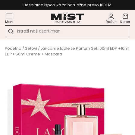
Besplatna isporuka za narudžbe preko 100KM
Meni
Račun
Korpa
Početna
/
Setovi
/ Lancome Idole Le Parfum Set 100ml EDP +10ml
EDP+ 50ml Creme + Mascara