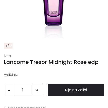
1 / 1
Šifra:
Lancome Tresor Midnight Rose edp
Veličina:
Nije na Zalihi
-
+