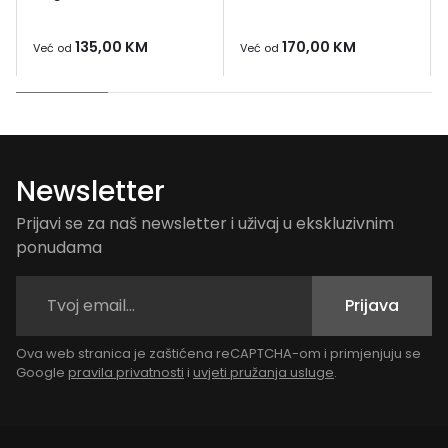
135,00
KM
170,00
KM
Već od
Već od
Newsletter
Prijavi se za naš newsletter i uživaj u ekskluzivnim
ponudama
Prijava
Ova web stranica je zaštićena reCAPTCHA-om i primjenjuju se
Google
pravila privatnosti
i
uvjeti pružanja usluge
.