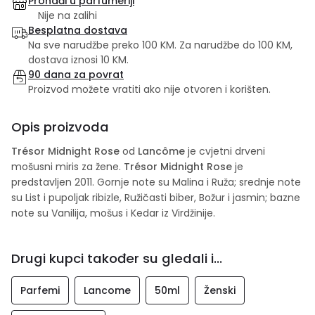
Pronađi u parfumeriji
Nije na zalihi
Besplatna dostava
Na sve narudžbe preko 100 KM. Za narudžbe do 100 KM,
dostava iznosi 10 KM.
90 dana za povrat
Proizvod možete vratiti ako nije otvoren i korišten.
Opis proizvoda
Trésor Midnight Rose
od
Lancôme
je cvjetni drveni
mošusni miris za žene.
Trésor Midnight Rose
je
predstavljen 2011. Gornje note su Malina i Ruža; srednje note
su List i pupoljak ribizle, Ružičasti biber, Božur i jasmin; bazne
note su Vanilija, mošus i Kedar iz Virdžinije.
Drugi kupci također su gledali i...
Parfemi
Lancome
50ml
Ženski