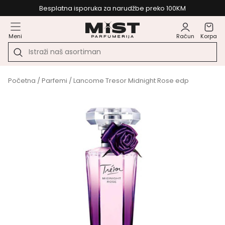
Besplatna isporuka za narudžbe preko 100KM
Meni
Račun
Korpa
Početna
/
Parfemi
/ Lancome Tresor Midnight Rose edp