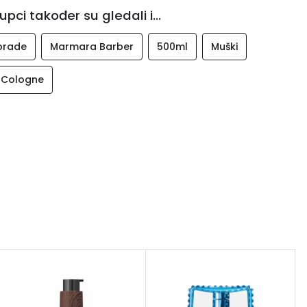
upci također su gledali i...
sobi novogodišnje izdanje Marmara Barber kolonjsku
brade
Marmara Barber
500ml
Muški
 Cologne