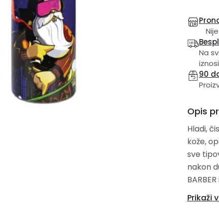
Prona
Nije
Besp
Na sv
iznosi
90 d
Proiz
Opis p
Hladi, či
kože, op
sve tipove k
nakon d
BARBER i
poboljšava
Prikaži v
biti opu
brijača, 