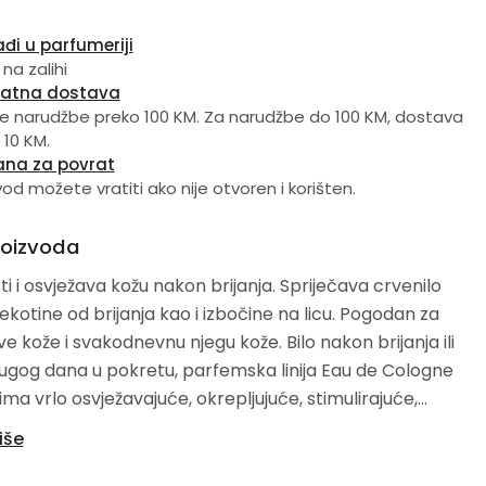
đi u parfumeriji
 na zalihi
latna dostava
e narudžbe preko 100 KM. Za narudžbe do 100 KM, dostava
 10 KM.
ana za povrat
vod možete vratiti ako nije otvoren i korišten.
roizvoda
sti i osvježava kožu nakon brijanja. Spriječava crvenilo
ekotine od brijanja kao i izbočine na licu. Pogodan za
ože i svakodnevnu njegu kože. Bilo nakon brijanja ili
ugog dana u pokretu, parfemska linija Eau de Cologne
ma vrlo osvježavajuće, okrepljujuće, stimulirajuće,
 raspoloženje i stimulativno djelovanje. Vaša koža će
iše
štena i hidratizirana. Spriječavaju se opekotine od
izbočine i neprijatne upale. Isprobajte ili poklonite