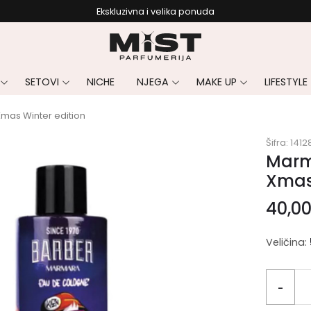
Ekskluzivna i velika ponuda
SETOVI
NICHE
NJEGA
MAKE UP
LIFESTYLE
mas Winter edition
Šifra:
1412
Marm
Xmas 
40,0
Veličina:
-