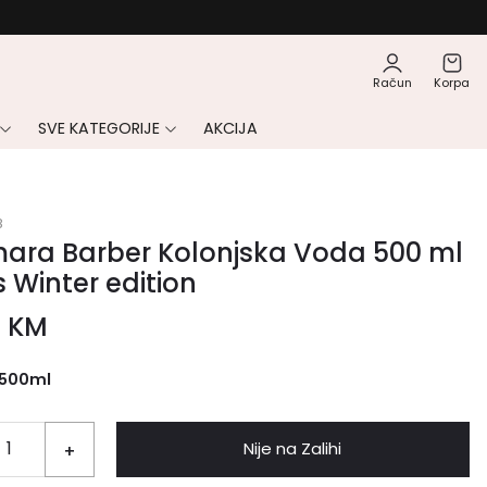
Račun
Korpa
SVE KATEGORIJE
AKCIJA
8
ara Barber Kolonjska Voda 500 ml
Winter edition
0
KM
500ml
Nije na Zalihi
+