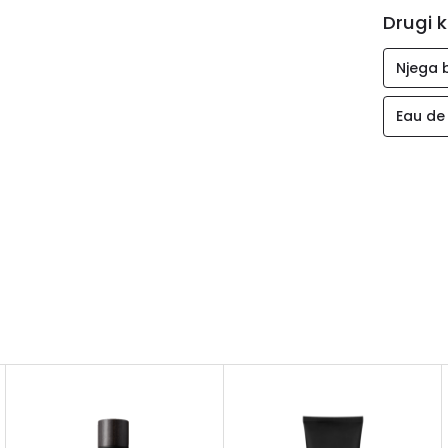
Drugi k
dragoj o
vodu.
Njega 
Eau de