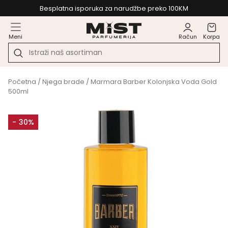
Besplatna isporuka za narudžbe preko 100KM
Meni
Račun
Korpa
Početna
/
Njega brade
/ Marmara Barber Kolonjska Voda Gold
500ml
- 30%