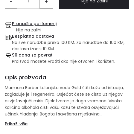
Nije na Zalihi
-
+
Pronađi u parfumeriji
Nije na zalihi
Besplatna dostava
Na sve narudžbe preko 100 KM. Za narudžbe do 100 KM,
dostava iznosi 10 KM.
90 dana za povrat
Proizvod možete vratiti ako nije otvoren i korišten.
Opis proizvoda
Marmara Barber kolonjska voda Gold štiti kožu od iritacija,
zaglađuje je i regenerira. Osjećat ćete se čisto uz njegov
osvježavajući miris. Djelotvoran je dugo vremena. Visoka
količina alkohola čisti vašu kožu te stvara osvježavajući
učinak hlađenja. Bogata i savršena mješavina
visokokvalitetnih sastojaka s vrhunskim notama grejpa,
Prikaži više
cimeta i začinskih začina te srčanim notama ruže, kože i
sočnih nota narandže upakovane u elegantnu staklenu