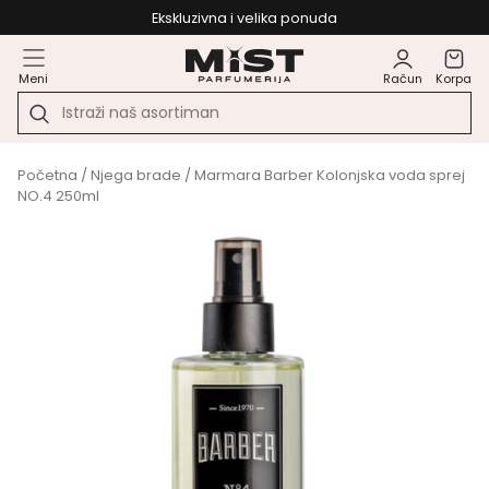
Ekskluzivna i velika ponuda
Meni
Račun
Korpa
Početna
/
Njega brade
/ Marmara Barber Kolonjska voda sprej
NO.4 250ml