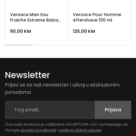
Versace Man Eau
Versace Pour Homme
Fraiche Extreme Balzam
Aftershave 100 ml
poslije brijanja 100 ml
90,00
KM
125,00
KM
Newsletter
Prijavi se za naš newsletter i uživaj u ekskluzivnim
ponudama
Prijava
Ova web stranica je zaštićena reCAPTCHA-om i primjenjuju se
Google
pravila privatnosti
i
uvjeti pružanja usluge
.