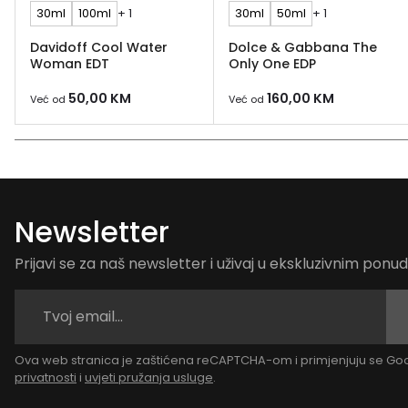
30ml
100ml
+ 1
30ml
50ml
+ 1
Davidoff Cool Water
Dolce & Gabbana The
Woman EDT
Only One EDP
50,00
KM
160,00
KM
Već od
Već od
Newsletter
Prijavi se za naš newsletter i uživaj u ekskluzivnim pon
Ova web stranica je zaštićena reCAPTCHA-om i primjenjuju se G
privatnosti
i
uvjeti pružanja usluge
.