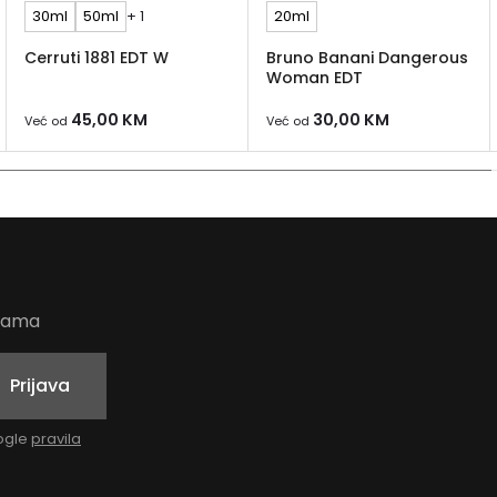
30ml
50ml
+ 1
20ml
Cerruti 1881 EDT W
Bruno Banani Dangerous
Woman EDT
45,00
KM
30,00
KM
Već od
Već od
udama
Prijava
oogle
pravila