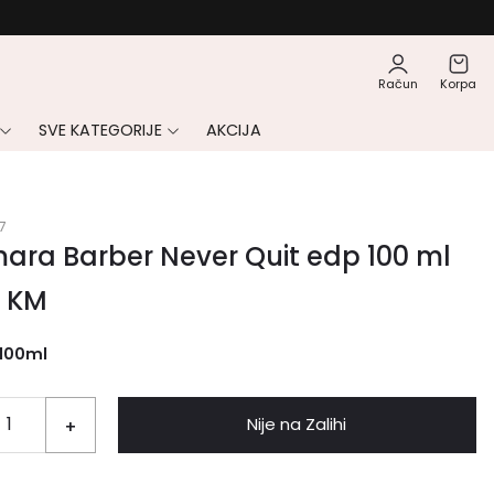
Račun
Korpa
SVE KATEGORIJE
AKCIJA
7
ara Barber Never Quit edp 100 ml
0
KM
100ml
Nije na Zalihi
+