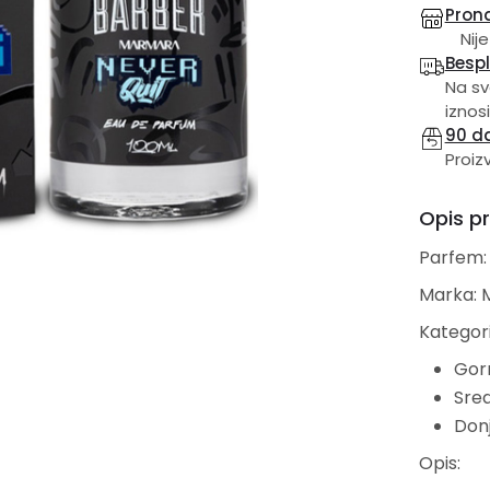
Prona
Nije
Besp
Na sv
iznosi
90 d
Proiz
Opis p
Parfem:
Marka: 
Kategori
Gorn
Sred
Donj
Opis: