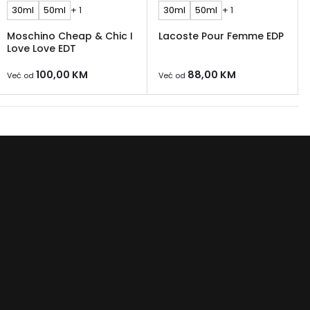
30ml
50ml
+ 1
30ml
50ml
+ 1
Moschino Cheap & Chic I
Lacoste Pour Femme EDP
Love Love EDT
100,00
KM
88,00
KM
Već od
Već od