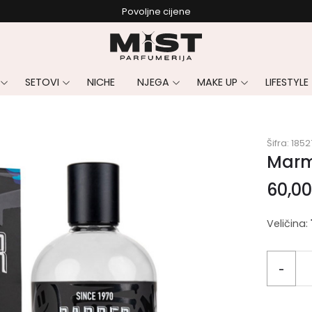
Povoljne cijene
SETOVI
NICHE
NJEGA
MAKE UP
LIFESTYLE
Šifra:
1852
Marm
60,0
Veličina:
-