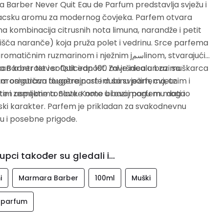
Barber Never Quit Eau de Parfum predstavlja svježu i
csku aromu za modernog čovjeka. Parfem otvara
a kombinacija citrusnih nota limuna, narandže i petit
lišča naranče) koja pruža polet i vedrinu. Srce parfema
atičnim ruzmarinom i nježnim jاسم⁠inom, stvarajući
tan kontrast i sofisticiranost. Završnica u bazi sa
 Barber Never Quit edp 100 ml je idealan za muškarca
m osigurava dugotrajnost i dubinu parfema, uz
ži aromatičan fougère parfem sa svježim, cvjetnim i
ljane tonove. Kome bi ovaj parfem mogao
im aspektima. Slatke note u bazi mogu mu dati i
ki karakter. Parfem je prikladan za svakodnevnu
u i posebne prigode.
upci također su gledali i...
i
Marmara Barber
100ml
Muški
 parfum