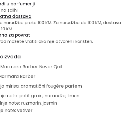
đi u parfumeriji
 na zalihi
latna dostava
e narudžbe preko 100 KM. Za narudžbe do 100 KM, dostava
 10 KM.
ana za povrat
vod možete vratiti ako nije otvoren i korišten.
roizvoda
 Marmara Barber Never Quit
Marmara Barber
ja mirisa: aromatični fougère parfem
je note: petit grain, narandža, limun
nje note: ruzmarin, jasmin
e note: vetiver