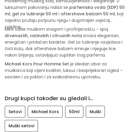
modernog muškog stila, samouvjerenosti i elegancije. U
luksuznom pakovanju nalazi se
parfemska voda (EDP) 50
ml
,
gel za tuširanje 50 ml
i
aftershave balzam 50 ml
, koji
zajedno pružaju potpunu njegu i dugotrajan osjećaj
svježine.
Miris odiše muškom snagom i profinjenošću – spoj
drvenastih, začinskih i citrusnih nota
stvara elegantan,
energičan i privlačan karakter. Gel za tuširanje osvježava i
čisti kožu, dok aftershave balzam smiruje i njeguje lice
nakon brijanja, ostavljajući suptilan trag parfema.
Michael Kors Pour Homme Set
je idealan izbor za
muškarca koji cijeni kvalitet, luksuz i besprijekoran izgled –
savršen i za poklon i za svakodnevnu upotrebu.
Drugi kupci također su gledali i...
Setovi
Michael Kors
50ml
Muški
Muški setovi