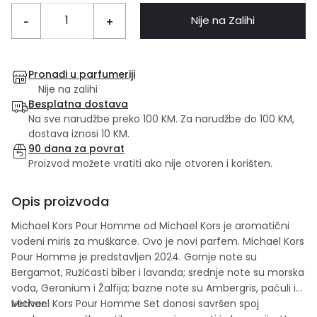
Nije na Zalihi
-
+
Pronađi u parfumeriji
Nije na zalihi
Besplatna dostava
Na sve narudžbe preko 100 KM. Za narudžbe do 100 KM,
dostava iznosi 10 KM.
90 dana za povrat
Proizvod možete vratiti ako nije otvoren i korišten.
Opis proizvoda
Michael Kors Pour Homme od Michael Kors je aromatični
vodeni miris za muškarce. Ovo je novi parfem. Michael Kors
Pour Homme je predstavljen 2024. Gornje note su
Bergamot, Ružičasti biber i lavanda; srednje note su morska
voda, Geranium i Žalfija; bazne note su Ambergris, pačuli i
vetiver.
Michael Kors Pour Homme Set donosi savršen spoj