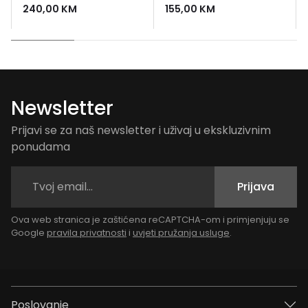
gel za tusiranje +
240,00
KM
155,00
KM
kozmeticka torbica
Newsletter
Prijavi se za naš newsletter i uživaj u ekskluzivnim
ponudama
Prijava
Ova web stranica je zaštićena reCAPTCHA-om i primjenjuju se
Google
pravila privatnosti
i
uvjeti pružanja usluge
.
Poslovanje