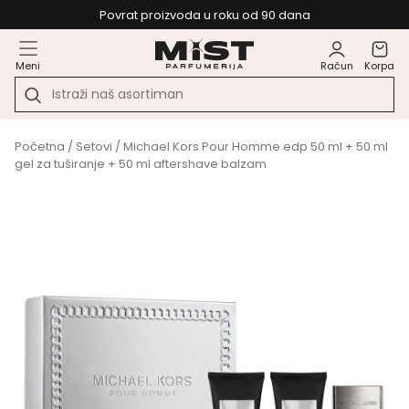
Povrat proizvoda u roku od 90 dana
Meni
Račun
Korpa
Početna
/
Setovi
/ Michael Kors Pour Homme edp 50 ml + 50 ml
gel za tuširanje + 50 ml aftershave balzam