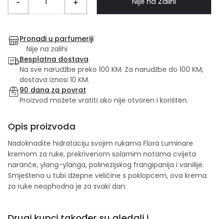
Nije na Zalihi
-
+
Pronađi u parfumeriji
Nije na zalihi
Besplatna dostava
Na sve narudžbe preko 100 KM. Za narudžbe do 100 KM,
dostava iznosi 10 KM.
90 dana za povrat
Proizvod možete vratiti ako nije otvoren i korišten.
Opis proizvoda
Nadoknadite hidrataciju svojim rukama Flora Luminare
kremom za ruke, prekrivenom solarnim notama cvijeta
naranče, ylang-ylanga, polinezijskog frangipanija i vanilije.
Smještena u tubi džepne veličine s poklopcem, ova krema
za ruke neophodna je za svaki dan.
Drugi kupci također su gledali i...