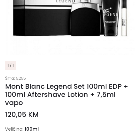
1 / 1
Šifra:
5255
Mont Blanc Legend Set 100ml EDP +
100ml Aftershave Lotion + 7,5ml
vapo
120,05
KM
Veličina:
100ml