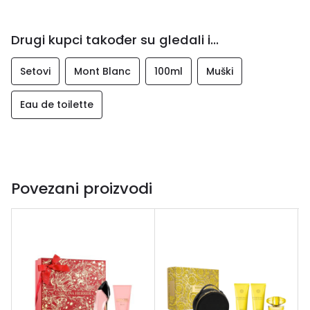
Drugi kupci također su gledali i...
Setovi
Mont Blanc
100ml
Muški
Eau de toilette
Povezani proizvodi