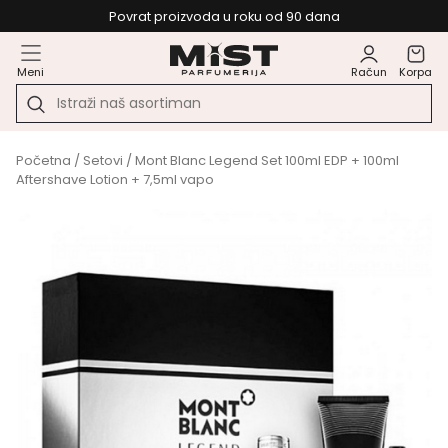
Povrat proizvoda u roku od 90 dana
Meni
Račun
Korpa
Početna
/
Setovi
/ Mont Blanc Legend Set 100ml EDP + 100ml
Aftershave Lotion + 7,5ml vapo