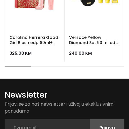
Carolina Herrera Good
Versace Yellow
Girl Blush edp 80ml+
Diamond Set 90 ml edt
body lotion 100ml
+ 100 ml losion + 100 ml
gel za tusiranje +
325,00
KM
240,00
KM
kozmeticka torbica
Newsletter
Prijavi se za naš newsletter i uživaj u ekskluzivnim
ponudama
Prijava