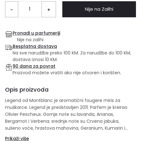
Nije na Zalihi
-
+
Pronađi u parfumeriji
Nije na zalihi
Besplatna dostava
Na sve narudžbe preko 100 KM. Za narudžbe do 100 KM,
dostava iznosi 10 KM.
90 dana za povrat
Proizvod možete vratiti ako nije otvoren i korišten.
Opis proizvoda
Legend od Montblanc je aromatični fougere miris za
muškarce. Legend je predstavljen 2011. Parfem je kreirao
Olivier Pescheux. Gornje note su lavanda, Ananas,
Bergamot i Verbena; srednje note su Crvena jabuka,
sušeno voće, hrastova mahovina, Geranium, Kumarin i
Ruža; bazne note su Mahune Tonke i Sandalovo drvo.
Prikaži više