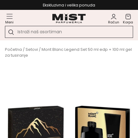
Ekskluzivna i velika ponuda
Meni
Račun
Korpa
Početna
/
Setovi
/ Mont Blanc Legend Set 50 ml edp + 100 ml gel
za tusiranje