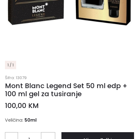
1 / 1
Šifra:
13079
Mont Blanc Legend Set 50 ml edp +
100 ml gel za tusiranje
100,00
KM
Veličina:
50ml