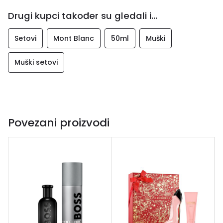
Drugi kupci također su gledali i...
Setovi
Mont Blanc
50ml
Muški
Muški setovi
Povezani proizvodi