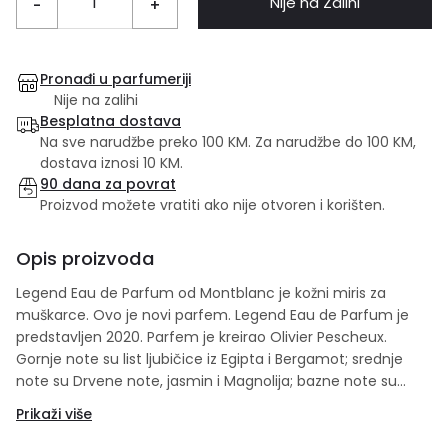
Nije na Zalihi
-
+
Pronađi u parfumeriji
Nije na zalihi
Besplatna dostava
Na sve narudžbe preko 100 KM. Za narudžbe do 100 KM,
dostava iznosi 10 KM.
90 dana za povrat
Proizvod možete vratiti ako nije otvoren i korišten.
Opis proizvoda
Legend Eau de Parfum od Montblanc je kožni miris za
muškarce. Ovo je novi parfem. Legend Eau de Parfum je
predstavljen 2020. Parfem je kreirao Olivier Pescheux.
Gornje note su list ljubičice iz Egipta i Bergamot; srednje
note su Drvene note, jasmin i Magnolija; bazne note su
Mahovina i Koža. Set sadrži: 50 ml edp + 100 ml gel za
Prikaži više
tuširanje