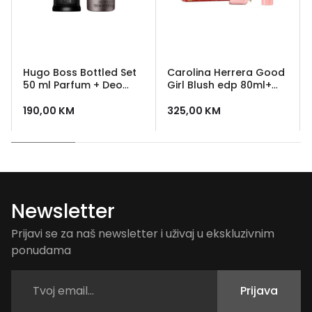
Hugo Boss Bottled Set
Carolina Herrera Good
50 ml Parfum + Deo
Girl Blush edp 80ml+
sprej 150 ml
body lotion 100ml
190,00
KM
325,00
KM
Newsletter
Prijavi se za naš newsletter i uživaj u ekskluzivnim
ponudama
Prijava