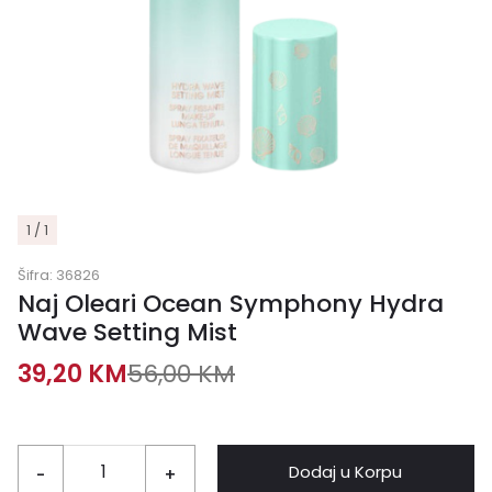
1 / 1
Šifra:
36826
Naj Oleari Ocean Symphony Hydra
Wave Setting Mist
39,20
KM
56,00
KM
Dodaj u Korpu
-
+