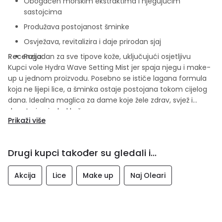
Obogaćen morskim ekstraktima i njegujućim
sastojcima
Produžava postojanost šminke
Osvježava, revitalizira i daje prirodan sjaj
Recenzija:
Pogodan za sve tipove kože, uključujući osjetljivu
Kupci vole Hydra Wave Setting Mist jer spaja njegu i make-
up u jednom proizvodu. Posebno se ističe lagana formula
koja ne lijepi lice, a šminka ostaje postojana tokom cijelog
dana. Idealna maglica za dame koje žele zdrav, svjež i
dugotrajan izgled kože.
Prikaži više
Drugi kupci također su gledali i...
Akcija
Lice
Make up
Naj Oleari