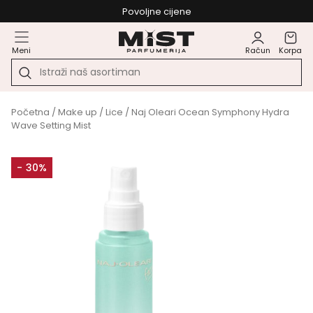
Povoljne cijene
Meni
Račun
Korpa
Početna
/
Make up
/
Lice
/ Naj Oleari Ocean Symphony Hydra
Wave Setting Mist
- 30%