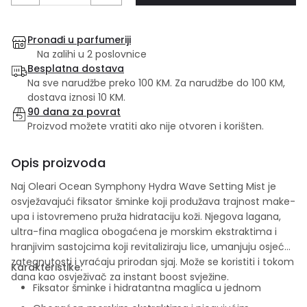
Pronađi u parfumeriji
Na zalihi u 2 poslovnice
Besplatna dostava
Na sve narudžbe preko 100 KM. Za narudžbe do 100 KM,
dostava iznosi 10 KM.
90 dana za povrat
Proizvod možete vratiti ako nije otvoren i korišten.
Opis proizvoda
Naj Oleari Ocean Symphony Hydra Wave Setting Mist je
osvježavajući fiksator šminke koji produžava trajnost make-
upa i istovremeno pruža hidrataciju koži. Njegova lagana,
ultra-fina maglica obogaćena je morskim ekstraktima i
hranjivim sastojcima koji revitaliziraju lice, umanjuju osjećaj
zategnutosti i vraćaju prirodan sjaj. Može se koristiti i tokom
Karakteristike:
dana kao osvježivač za instant boost svježine.
Fiksator šminke i hidratantna maglica u jednom