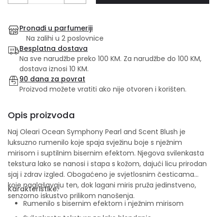
Pronađi u parfumeriji
Na zalihi u 2 poslovnice
Besplatna dostava
Na sve narudžbe preko 100 KM. Za narudžbe do 100 KM,
dostava iznosi 10 KM.
90 dana za povrat
Proizvod možete vratiti ako nije otvoren i korišten.
Opis proizvoda
Naj Oleari Ocean Symphony Pearl and Scent Blush je
luksuzno rumenilo koje spaja svježinu boje s nježnim
mirisom i suptilnim bisernim efektom. Njegova svilenkasta
tekstura lako se nanosi i stapa s kožom, dajući licu prirodan
sjaj i zdrav izgled. Obogaćeno je svjetlosnim česticama
koje naglašavaju ten, dok lagani miris pruža jedinstveno,
Karakteristike:
senzorno iskustvo prilikom nanošenja.
Rumenilo s bisernim efektom i nježnim mirisom