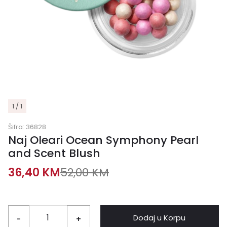
1 / 1
Šifra:
36828
Naj Oleari Ocean Symphony Pearl
and Scent Blush
36,40
KM
52,00
KM
Dodaj u Korpu
-
+