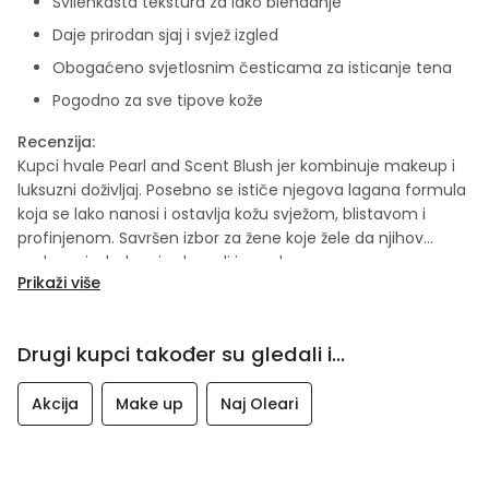
Svilenkasta tekstura za lako blendanje
Daje prirodan sjaj i svjež izgled
Obogaćeno svjetlosnim česticama za isticanje tena
Pogodno za sve tipove kože
Recenzija:
Kupci hvale Pearl and Scent Blush jer kombinuje makeup i
luksuzni doživljaj. Posebno se ističe njegova lagana formula
koja se lako nanosi i ostavlja kožu svježom, blistavom i
profinjenom. Savršen izbor za žene koje žele da njihov
makeup izgleda prirodno, ali i posebno.
Prikaži više
Drugi kupci također su gledali i...
Akcija
Make up
Naj Oleari