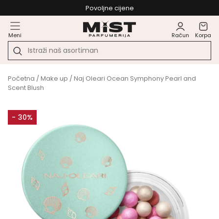
Povoljne cijene
Meni
Račun
Korpa
Početna
/
Make up
/ Naj Oleari Ocean Symphony Pearl and
Scent Blush
- 30%