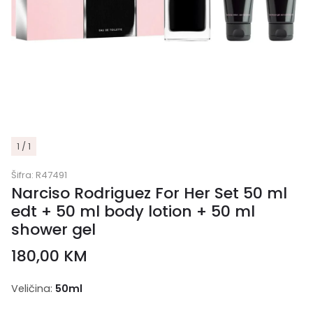
1 / 1
Šifra:
R47491
Narciso Rodriguez For Her Set 50 ml
edt + 50 ml body lotion + 50 ml
shower gel
180,00
KM
Veličina:
50ml