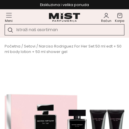
Ekskluzivna i velika ponuda
Meni
Račun
Korpa
Početna
/
Setovi
/ Narciso Rodriguez For Her Set 50 ml edt + 50
ml body lotion + 50 ml shower gel