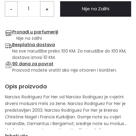
Nije na Zalihi
-
+
Pronađi u parfumeriji
Nije na zalihi
Besplatna dostava
Na sve narudžbe preko 100 KM. Za narudžbe do 100 KM,
dostava iznosi 10 KM.
90 dana za povrat
Proizvod možete vratiti ako nije otvoren i korišten.
Opis proizvoda
Narciso Rodriguez For Her od Narciso Rodriguez je cvjetni
drveni mošusni miris za žene. Narciso Rodriguez For Her je
predstavljen 2003. Narciso Rodriguez For Her je kreirao
Christine Nagel i Francis Kurkdjian. Gornje note su cvijet
narandže, Osmantus i Bergamot; srednje note su mošus
iAmber; bazne note su vetiver, Vanilija i pačuli.
Prikaži više