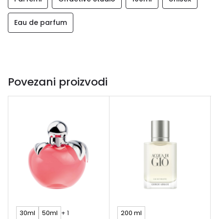
Eau de parfum
Povezani proizvodi
30ml
50ml
+ 1
200 ml