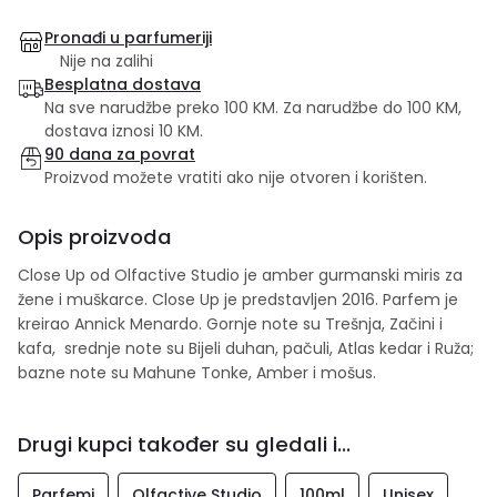
Pronađi u parfumeriji
Nije na zalihi
Besplatna dostava
Na sve narudžbe preko 100 KM. Za narudžbe do 100 KM,
dostava iznosi 10 KM.
90 dana za povrat
Proizvod možete vratiti ako nije otvoren i korišten.
Opis proizvoda
Close Up od Olfactive Studio je amber gurmanski miris za
žene i muškarce. Close Up je predstavljen 2016. Parfem je
kreirao Annick Menardo. Gornje note su Trešnja, Začini i
kafa, srednje note su Bijeli duhan, pačuli, Atlas kedar i Ruža;
bazne note su Mahune Tonke, Amber i mošus.
Drugi kupci također su gledali i...
Parfemi
Olfactive Studio
100ml
Unisex