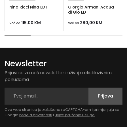
Nina Ricci Nina EDT
Giorgio Armani Acqua
di Gio EDT
115,00
KM
280,00
KM
Već od
Već od
Newsletter
Prijavi se za naš newsletter i uživaj u ekskluzivnim
ponudama
Prijava
Ova web stranica je zaštićena reCAPTCHA-om i primjenjuju se
Google
pravila privatnosti
i
uvjeti pružanja usluge
.