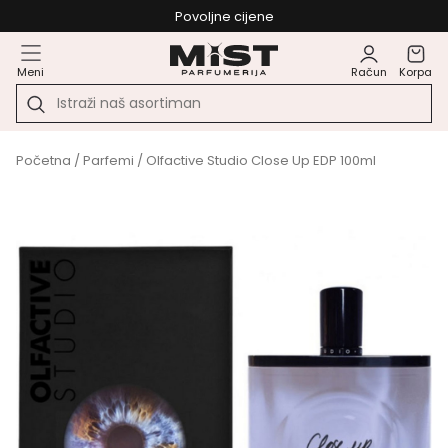
Povoljne cijene
Meni
Račun
Korpa
Početna
/
Parfemi
/ Olfactive Studio Close Up EDP 100ml