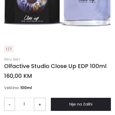
1 / 1
Šifra:
9197
Olfactive Studio Close Up EDP 100ml
160,00
KM
Veličina:
100ml
Nije na Zalihi
-
+