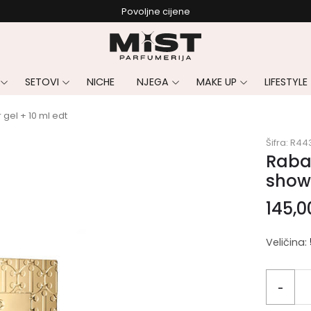
Povoljne cijene
SETOVI
NICHE
NJEGA
MAKE UP
LIFESTYLE
 gel + 10 ml edt
Šifra:
R44
Raban
showe
145,
Veličina:
-