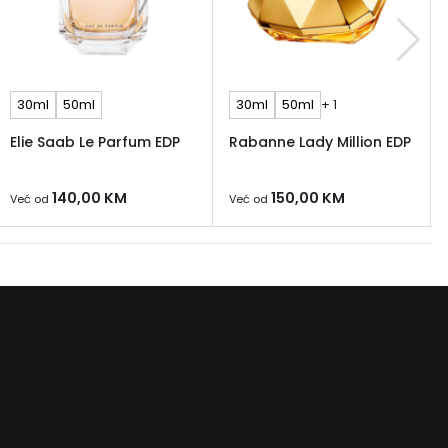
30ml
50ml
30ml
50ml
+ 1
Elie Saab Le Parfum EDP
Rabanne Lady Million EDP
140,00
KM
150,00
KM
Već od
Već od