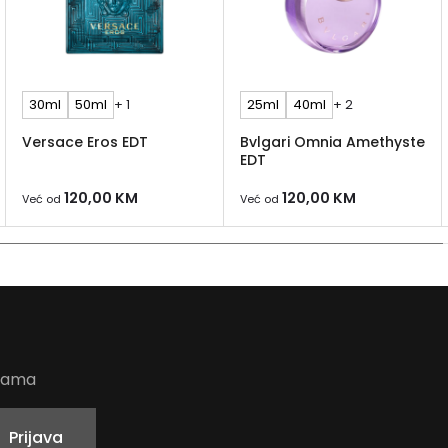
30ml
50ml
+ 1
25ml
40ml
+ 2
Versace Eros EDT
Bvlgari Omnia Amethyste
EDT
120,00
KM
120,00
KM
Već od
Već od
udama
Prijava