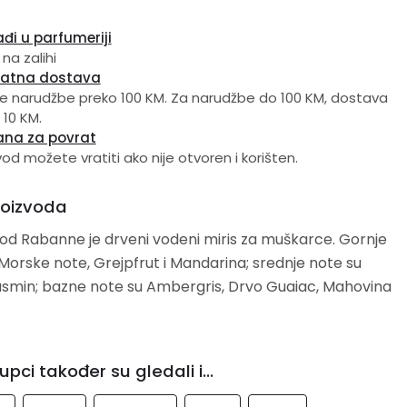
đi u parfumeriji
 na zalihi
latna dostava
e narudžbe preko 100 KM. Za narudžbe do 100 KM, dostava
 10 KM.
ana za povrat
vod možete vratiti ako nije otvoren i korišten.
roizvoda
od Rabanne je drveni vodeni miris za muškarce. Gornje
ske note, Grejpfrut i Mandarina; srednje note su
ris, Drvo Guaiac, Mahovina
upci također su gledali i...