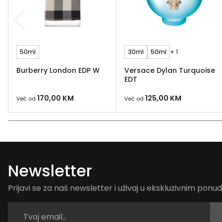
50ml
30ml
50ml
+ 1
Burberry London EDP W
Versace Dylan Turquoise
EDT
170,00
KM
125,00
KM
Već od
Već od
Newsletter
Prijavi se za naš newsletter i uživaj u ekskluzivnim pon