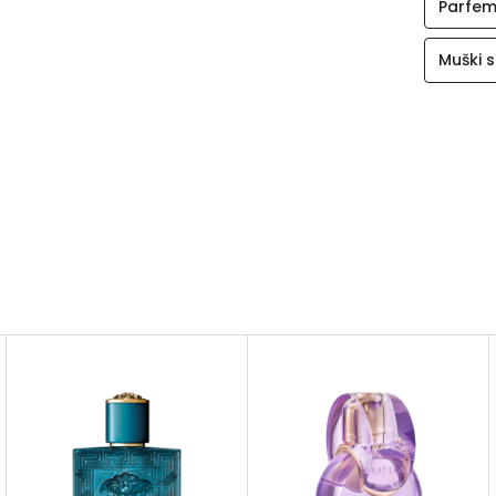
Parfem
Muški s