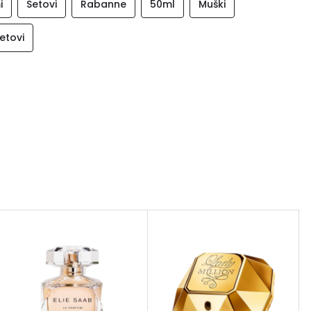
i
Setovi
Rabanne
50ml
Muški
etovi