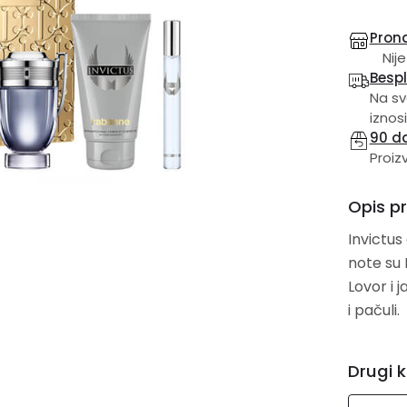
Prona
Nije
Besp
Na sv
iznosi
90 d
Proiz
Opis p
Invictus 
note su Mor
Lovor i jasmin; bazne note su Amberg
i pačuli.
Drugi k