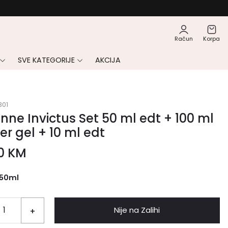
Račun
Korpa
SVE KATEGORIJE
AKCIJA
301
ne Invictus Set 50 ml edt + 100 ml
r gel + 10 ml edt
00
KM
50ml
Nije na Zalihi
+