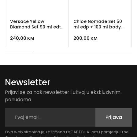
Versace Yellow
Chloe Nomade Set 50
Diamond Set 90 ml edt
ml edp + 100 ml body
+ 100 ml losion + 100 ml
lotion
gel za tusiranje +
240,00
KM
200,00
KM
kozmeticka torbica
Newsletter
Prijavi se za naš newsletter i uživaj u ekskluzivnim
ponudama
Prijava
Ova web stranica je zaštićena reCAPTCHA-om i primjenjuju se