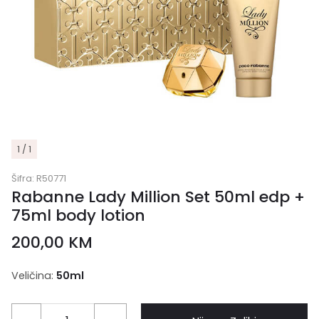
1 / 1
Šifra:
R50771
Rabanne Lady Million Set 50ml edp +
75ml body lotion
200,00
KM
Veličina:
50ml