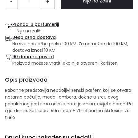
Nije na Zalihi
-
+
Pronađi u parfumeriji
Nije na zalihi
Besplatna dostava
Na sve narudžbe preko 100 KM. Za narudžbe do 100 KM,
dostava iznosi 10 KM.
90 dana za povrat
Proizvod možete vratiti ako nije otvoren i korišten.
Opis proizvoda
Rabanne predstavlja neodoljivi ženski parfem koji se otvara
notama pačulija, meda i ambera, dok se u srcu ovog
popularnog parfema nalaze note jasmina, cvijeta narandže
i gardenije. Set sadrži 50ml edp + 75ml parfemski losion za
tijelo
Drugi kupci također su gledali i...