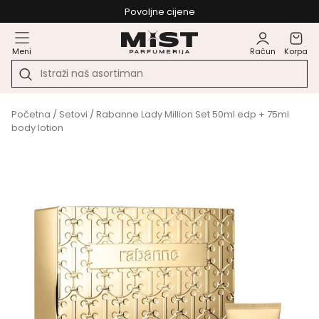
Povoljne cijene
Meni
Račun
Korpa
Početna
/
Setovi
/ Rabanne Lady Million Set 50ml edp + 75ml
body lotion