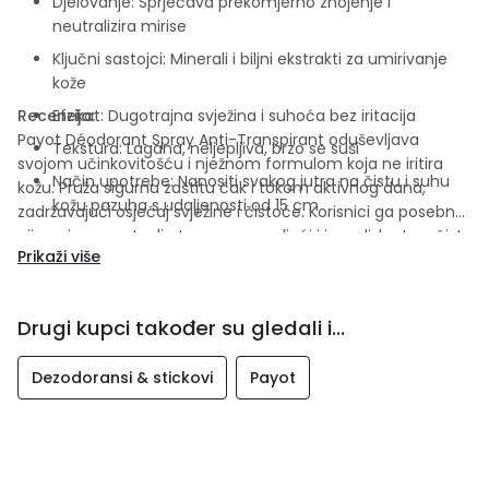
Djelovanje: Sprječava prekomjerno znojenje i
neutralizira mirise
Ključni sastojci: Minerali i biljni ekstrakti za umirivanje
kože
Recenzija:
Efekat: Dugotrajna svježina i suhoća bez iritacija
Payot Déodorant Spray Anti-Transpirant oduševljava
Tekstura: Lagana, neljepljiva, brzo se suši
svojom učinkovitošću i nježnom formulom koja ne iritira
Način upotrebe: Nanositi svakog jutra na čistu i suhu
kožu. Pruža sigurnu zaštitu čak i tokom aktivnog dana,
kožu pazuha s udaljenosti od 15 cm
zadržavajući osjećaj svježine i čistoće. Korisnici ga posebno
cijene jer ne ostavlja tragove na odjeći i ima diskretan, čist
Prikaži više
miris koji traje cijeli dan — savršen izbor za svakodnevnu
upotrebu i osjetljivu kožu.
Drugi kupci također su gledali i...
Dezodoransi & stickovi
Payot