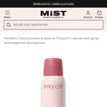
Ekskluzivna i velika ponuda
Meni
Račun
Korpa
Početna
/
Dezodoransi & stickovi
/ Payot PV deodorant spray
anti traspirant dezodorans