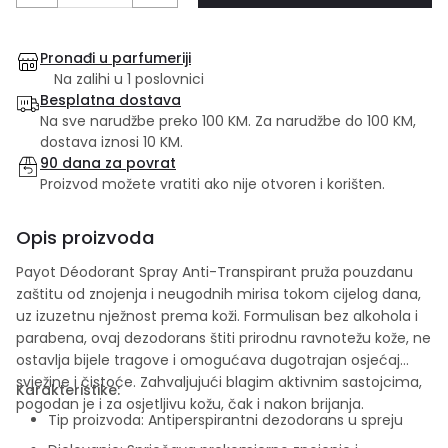
Pronađi u parfumeriji
Na zalihi u 1 poslovnici
Besplatna dostava
Na sve narudžbe preko 100 KM. Za narudžbe do 100 KM,
dostava iznosi 10 KM.
90 dana za povrat
Proizvod možete vratiti ako nije otvoren i korišten.
Opis proizvoda
Payot Déodorant Spray Anti-Transpirant pruža pouzdanu
zaštitu od znojenja i neugodnih mirisa tokom cijelog dana,
uz izuzetnu nježnost prema koži. Formulisan bez alkohola i
parabena, ovaj dezodorans štiti prirodnu ravnotežu kože, ne
ostavlja bijele tragove i omogućava dugotrajan osjećaj
svježine i čistoće. Zahvaljujući blagim aktivnim sastojcima,
Karakteristike:
pogodan je i za osjetljivu kožu, čak i nakon brijanja.
Tip proizvoda: Antiperspirantni dezodorans u spreju