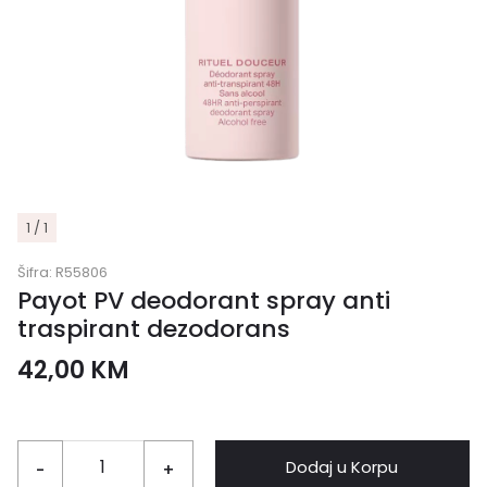
1 / 1
Šifra:
R55806
Payot PV deodorant spray anti
traspirant dezodorans
42,00
KM
Dodaj u Korpu
-
+