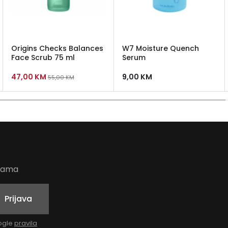
Origins Checks Balances
W7 Moisture Quench
Face Scrub 75 ml
Serum
47,00
KM
9,00
KM
55,00
KM
udama
Prijava
oogle
pravila