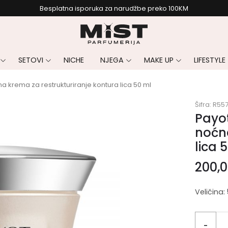
Besplatna isporuka za narudžbe preko 100KM
SETOVI
NICHE
NJEGA
MAKE UP
LIFESTYLE
krema za restrukturiranje kontura lica 50 ml
Šifra:
R55
Payo
noćna
lica 
200,
Veličina:
-