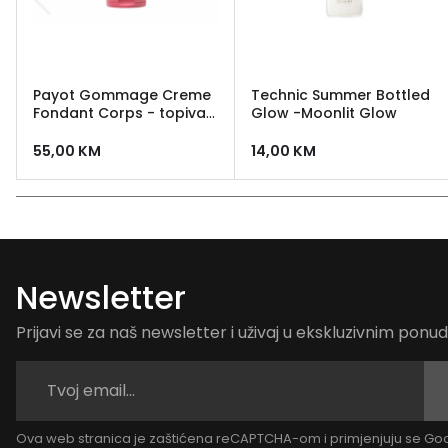
Payot Gommage Creme
Technic Summer Bottled
Fondant Corps - topiva
Glow -Moonlit Glow
piling krema za tijelo 200
ml
55,00
KM
14,00
KM
Newsletter
Prijavi se za naš newsletter i uživaj u ekskluzivnim pon
Ova web stranica je zaštićena reCAPTCHA-om i primjenjuju se G