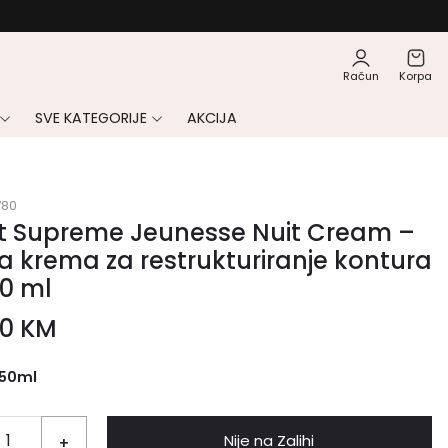
Račun
Korpa
SVE KATEGORIJE
AKCIJA
780
t Supreme Jeunesse Nuit Cream –
 krema za restrukturiranje kontura
50 ml
00
KM
50ml
Nije na Zalihi
+