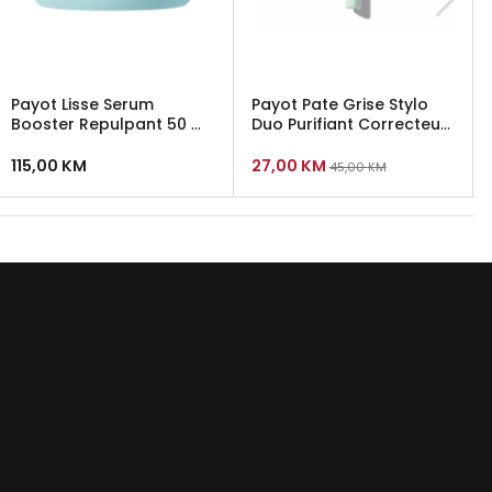
Payot Lisse Serum
Payot Pate Grise Stylo
Booster Repulpant 50 ml
Duo Purifiant Correcteur
- serum za punoću i
2x3ml - duo korektor za
hidrataciju kože
nepravilnosti
115,00
KM
27,00
KM
45,00
KM