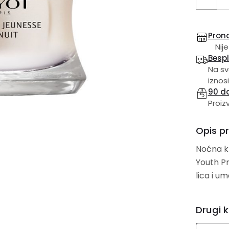
Prona
Nije
Besp
Na sv
iznosi
90 d
Proiz
Opis p
Noćna k
Youth Pr
lica i u
Drugi k