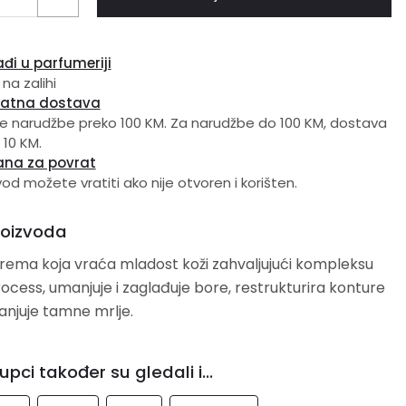
đi u parfumeriji
 na zalihi
latna dostava
e narudžbe preko 100 KM. Za narudžbe do 100 KM, dostava
 10 KM.
ana za povrat
vod možete vratiti ako nije otvoren i korišten.
roizvoda
rema koja vraća mladost koži zahvaljujući kompleksu
ocess, umanjuje i zaglađuje bore, restrukturira konture
manjuje tamne mrlje.
upci također su gledali i...