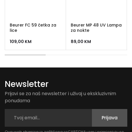
Beurer FC 59 četka za
Beurer MP 48 UV Lampa
lice
za nokte
109,00
KM
89,00
KM
Newsletter
Prijavi se za naš newsletter i uživaj u ekskluzivnim
ponudama
Prijava
Ova web stranica je zaštićena reCAPTCHA-om i primjenjuju se