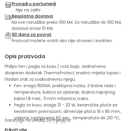
Pronađi u parfumeriji
Nije na zalihi
Besplatna dostava
Na sve narudžbe preko 100 KM. Za narudžbe do 100 KM,
dostava iznosi 10 KM.
90 dana za povrat
Proizvod možete vratiti ako nije otvoren i korišten.
Opis proizvoda
Philips fen i pegla za kosu / roza boja. Jedinstveno
dizajniran dodatak ThermoProtect snažno miješa topao i
hladan zrak za svakodnevnu njegu.
Fen: snaga 1600W, preklopna ručka, 3 brzine rada i
temperature, kukica za vješanje, dužina napojnog
kabla 1.8 met., 11 mm mlaznica zraka.
Pegla za kosu: snaga 31 - 33 W, keramičke ploče sa
keratinskim premazom, dimenzije ploča 19 x 85 mm,
vrijeme zagrijavanja 60 sec., temperatura do 210 °C,
Garancija na uređaj 24 mjeseca.
dužina napojnog kabla 1.6 met.
Prikaži više