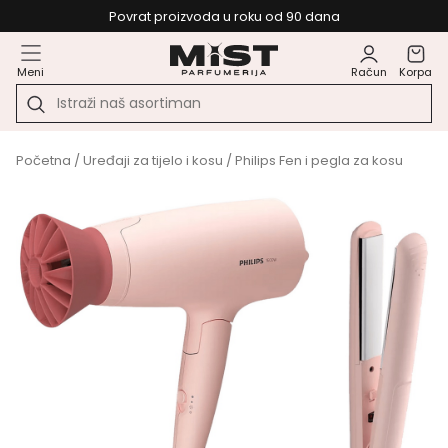
Povrat proizvoda u roku od 90 dana
Meni
Račun
Korpa
Početna
/
Uređaji za tijelo i kosu
/ Philips Fen i pegla za kosu