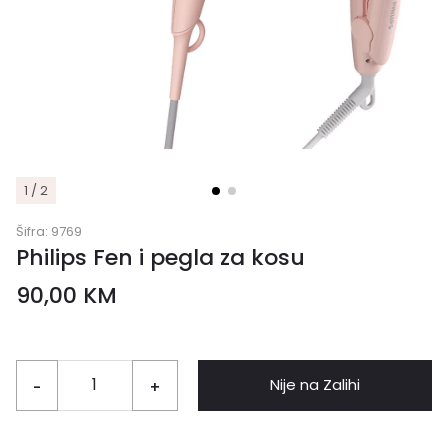
1 / 2
Šifra:
9769
Philips Fen i pegla za kosu
90,00
KM
Nije na Zalihi
-
+