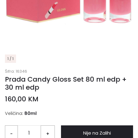
1 / 1
Šifra:
16346
Prada Candy Gloss Set 80 ml edp +
30 ml edp
160,00
KM
Veličina:
80ml
Nije na Zalihi
-
+