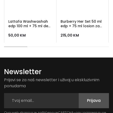
Lattafa Washwashah
Burberry Her Set 50 ml
edp 100 ml + 75 ml deo
edp + 75 ml losion za
sprej
tijelo
50,00
KM
215,00
KM
Newsletter
Prijavi se za naš newsletter i uživaj u ekskluzivnim
ponudama
Prijava
Ova web stranica je zaštićena reCAPTCHA-om i primjenjuju se