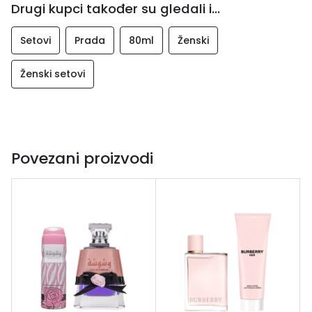
Drugi kupci također su gledali i...
Setovi
Prada
80ml
Ženski
Ženski setovi
Povezani proizvodi