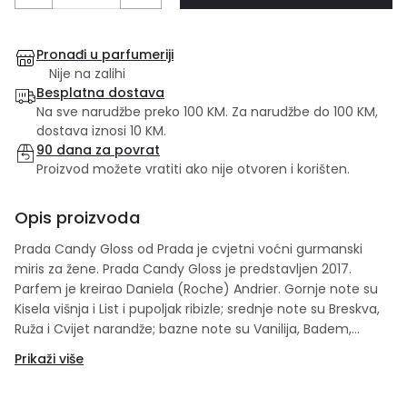
Pronađi u parfumeriji
Nije na zalihi
Besplatna dostava
Na sve narudžbe preko 100 KM. Za narudžbe do 100 KM,
dostava iznosi 10 KM.
90 dana za povrat
Proizvod možete vratiti ako nije otvoren i korišten.
Opis proizvoda
Prada Candy Gloss od Prada je cvjetni voćni gurmanski
miris za žene. Prada Candy Gloss je predstavljen 2017.
Parfem je kreirao Daniela (Roche) Andrier. Gornje note su
Kisela višnja i List i pupoljak ribizle; srednje note su Breskva,
Ruža i Cvijet narandže; bazne note su Vanilija, Badem,
Benzoin, Heliotrop i mošus.
Prikaži više