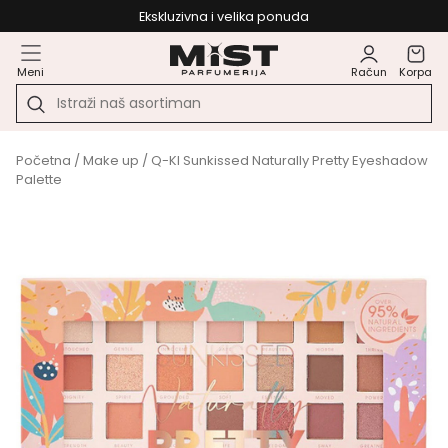
Ekskluzivna i velika ponuda
Meni
Račun
Korpa
Početna
/
Make up
/ Q-KI Sunkissed Naturally Pretty Eyeshadow
Palette