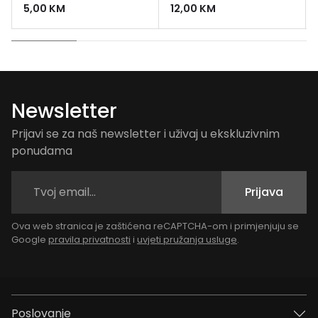
5,00
KM
12,00
KM
Newsletter
Prijavi se za naš newsletter i uživaj u ekskluzivnim
ponudama
Prijava
Ova web stranica je zaštićena reCAPTCHA-om i primjenjuju se
Google
pravila privatnosti
i
uvjeti pružanja usluge
.
Poslovanje