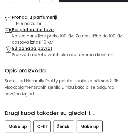
Pronađi u parfumeriji
Nije na zalihi
Besplatna dostava
Na sve narudžbe preko 100 KM. Za narudžbe do 100 KM,
dostava iznosi 10 KM.
90 dana za povrat
Proizvod možete vratiti ako nije otvoren i korišten.
Opis proizvoda
Sunkissed Naturally Pretty paleta sjenila za oči sadrži 35
visokopigmentiranih sjenila u nizu kako bi se osigurao
savršen izgled.
Drugi kupci također su gledali i...
Make up
Q-KI
Ženski
Make up