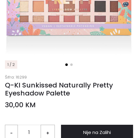
1 / 2
Šifra:
16299
Q-KI Sunkissed Naturally Pretty
Eyeshadow Palette
30,00
KM
Nije na Zalihi
-
+