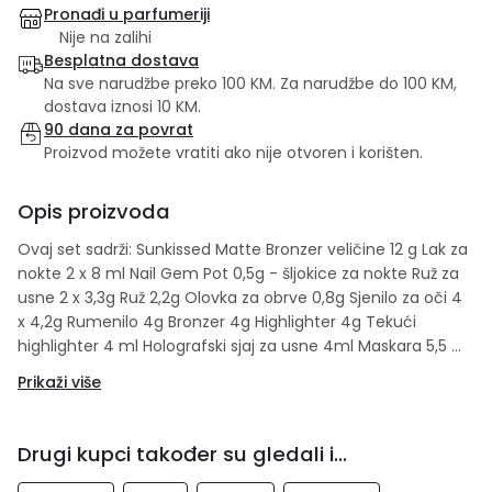
Pronađi u parfumeriji
Nije na zalihi
Besplatna dostava
Na sve narudžbe preko 100 KM. Za narudžbe do 100 KM,
dostava iznosi 10 KM.
90 dana za povrat
Proizvod možete vratiti ako nije otvoren i korišten.
Opis proizvoda
Ovaj set sadrži: Sunkissed Matte Bronzer veličine 12 g Lak za
nokte 2 x 8 ml Nail Gem Pot 0,5g - šljokice za nokte Ruž za
usne 2 x 3,3g Ruž 2,2g Olovka za obrve 0,8g Sjenilo za oči 4
x 4,2g Rumenilo 4g Bronzer 4g Highlighter 4g Tekući
highlighter 4 ml Holografski sjaj za usne 4ml Maskara 5,5 ml
Aplikatori x 3
Prikaži više
Drugi kupci također su gledali i...