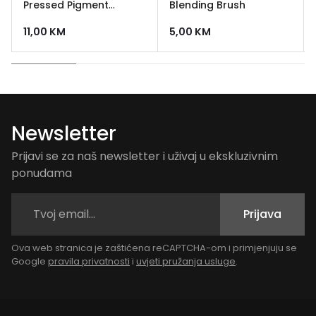
Pressed Pigment
Blending Brush
Palette
11,00
KM
5,00
KM
Newsletter
Prijavi se za naš newsletter i uživaj u ekskluzivnim
ponudama
Prijava
Ova web stranica je zaštićena reCAPTCHA-om i primjenjuju se
Google
pravila privatnosti
i
uvjeti pružanja usluge
.