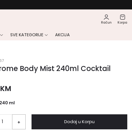
Račun
Korpa
SVE KATEGORIJE
AKCIJA
67
rome Body Mist 240ml Cocktail
t
KM
240 ml
Dodaj u Korpu
+