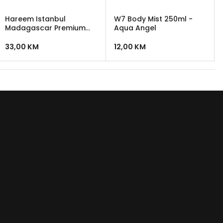
Hareem Istanbul
W7 Body Mist 250ml -
Madagascar Premium
Aqua Angel
Body Mist 100 ml
33,00
KM
12,00
KM