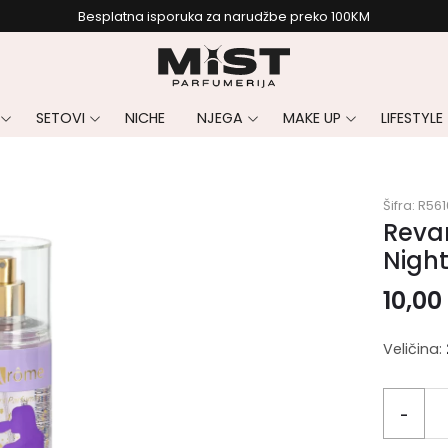
Besplatna isporuka za narudžbe preko 100KM
SETOVI
NICHE
NJEGA
MAKE UP
LIFESTYLE
Šifra:
R561
Reva
Nigh
10,00
Veličina:
-