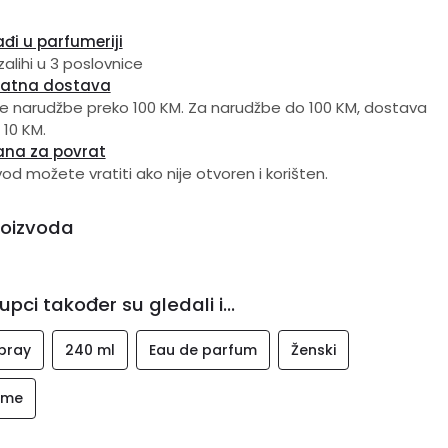
đi u parfumeriji
zalihi u 3 poslovnice
latna dostava
e narudžbe preko 100 KM. Za narudžbe do 100 KM, dostava
 10 KM.
ana za povrat
vod možete vratiti ako nije otvoren i korišten.
roizvoda
upci također su gledali i...
pray
240 ml
Eau de parfum
Ženski
ome