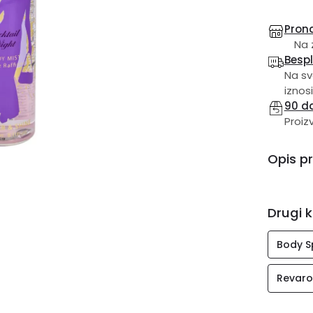
Prona
Na 
Besp
Na sv
iznosi
90 d
Proiz
Opis p
Drugi k
Body S
Revar