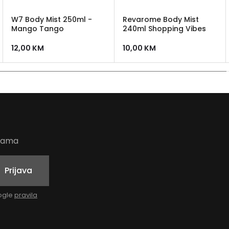
W7 Body Mist 250ml -
Revarome Body Mist
Mango Tango
240ml Shopping Vibes
12,00
KM
10,00
KM
udama
Prijava
oogle
pravila