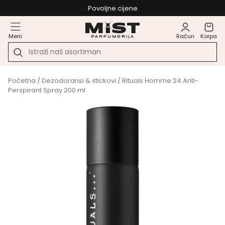
Povoljne cijene
Meni
Račun
Korpa
Početna
/
Dezodoransi & stickovi
/ Rituals Homme 24 Anti-
Perspirant Spray 200 ml