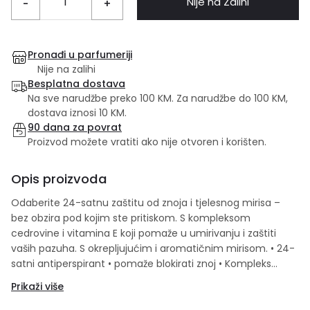
Nije na Zalihi
-
+
Pronađi u parfumeriji
Nije na zalihi
Besplatna dostava
Na sve narudžbe preko 100 KM. Za narudžbe do 100 KM,
dostava iznosi 10 KM.
90 dana za povrat
Proizvod možete vratiti ako nije otvoren i korišten.
Opis proizvoda
Odaberite 24-satnu zaštitu od znoja i tjelesnog mirisa –
bez obzira pod kojim ste pritiskom. S kompleksom
cedrovine i vitamina E koji pomaže u umirivanju i zaštiti
vaših pazuha. S okrepljujućim i aromatičnim mirisom. • 24-
satni antiperspirant • pomaže blokirati znoj • Kompleks
Cedrovo drvo + vitamin E • okrepljujuće • pogodno za sve
Prikaži više
tipove kože • formulirano za njega