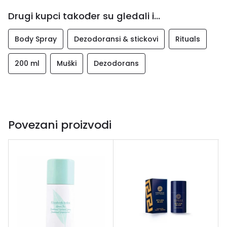
Drugi kupci također su gledali i...
Body Spray
Dezodoransi & stickovi
Rituals
200 ml
Muški
Dezodorans
Povezani proizvodi