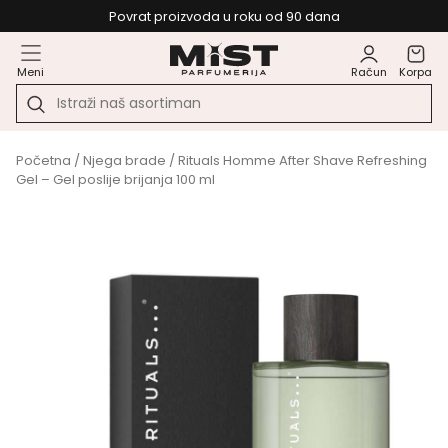
Povrat proizvoda u roku od 90 dana
Meni
Račun
Korpa
Početna
/
Njega brade
/ Rituals Homme After Shave Refreshing
Gel – Gel poslije brijanja 100 ml