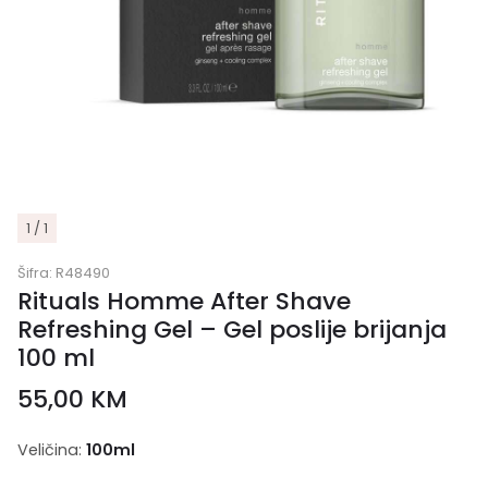
1 / 1
Šifra:
R48490
Rituals Homme After Shave
Refreshing Gel – Gel poslije brijanja
100 ml
55,00
KM
Veličina:
100ml