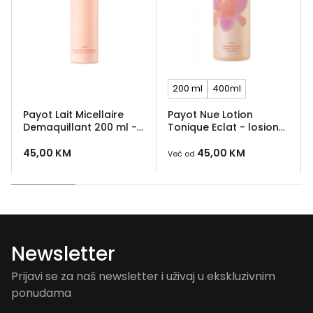
200 ml
400ml
Payot Lait Micellaire
Payot Nue Lotion
Demaquillant 200 ml -
Tonique Eclat - losion
micelarno mlijeko za
za rebalansiranje kože
čišćenje lica
45,00
KM
45,00
KM
Već od
Newsletter
Prijavi se za naš newsletter i uživaj u ekskluzivnim
ponudama