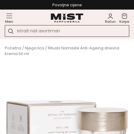
Povoljne cijene
Meni
Račun
Korpa
Početna
/
Njega lica
/ Rituals Namaste Anti-Ageing dnevna
krema 50 ml