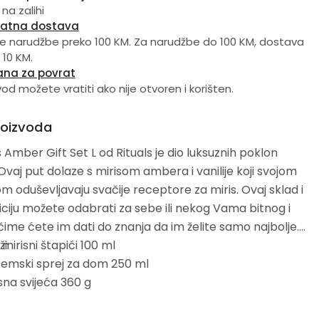
 na zalihi
latna dostava
e narudžbe preko 100 KM. Za narudžbe do 100 KM, dostava
 10 KM.
ana za povrat
vod možete vratiti ako nije otvoren i korišten.
roizvoda
 Amber Gift Set L od Rituals je dio luksuznih poklon
Ovaj put dolaze s mirisom ambera i vanilije koji svojom
oduševljavaju svačije receptore za miris. Ovaj sklad i
iju možete odabrati za sebe ili nekog Vama bitnog i
ime ćete im dati do znanja da im želite samo najbolje.
i:
 mirisni štapići 100 ml
emski sprej za dom 250 ml
sna svijeća 360 g