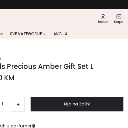
Račun
Korpa
SVE KATEGORIJE
AKCIJA
4
ls Precious Amber Gift Set L
00
KM
Nije na Zalihi
+
đi u parfumeriji