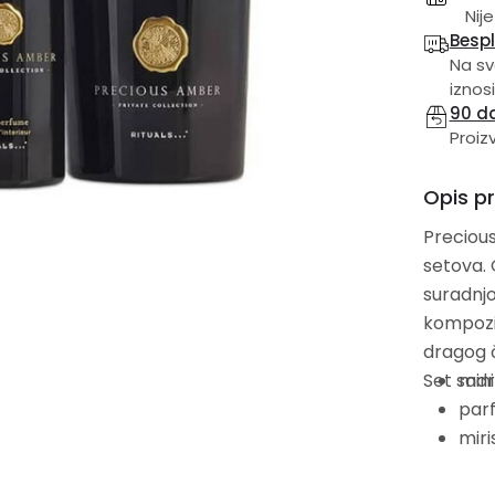
Nije
Besp
Na sv
iznosi
90 d
Proiz
Opis p
Precious
setova. 
suradnjom 
kompozic
dragog č
Set sadrž
mini
parf
miri