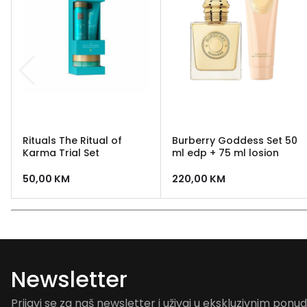
Rituals The Ritual of
Burberry Goddess Set 50
Karma Trial Set
ml edp + 75 ml losion
50,00
KM
220,00
KM
Newsletter
Prijavi se za naš newsletter i uživaj u ekskluzivnim pon