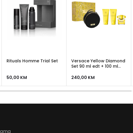
Rituals Homme Trial Set
Versace Yellow Diamond
Set 90 ml edt + 100 ml
losion + 100 ml gel za
tusiranje + kozmeticka
50,00
KM
240,00
KM
torbica
udama