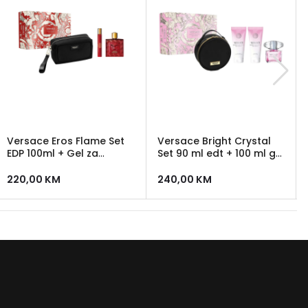
Versace Eros Flame Set
Versace Bright Crystal
EDP 100ml + Gel za
Set 90 ml edt + 100 ml gel
tuširanje 150ml + EDP 5ml
za tuširanje +100 ml
losion + Versace neseser
220,00
KM
240,00
KM