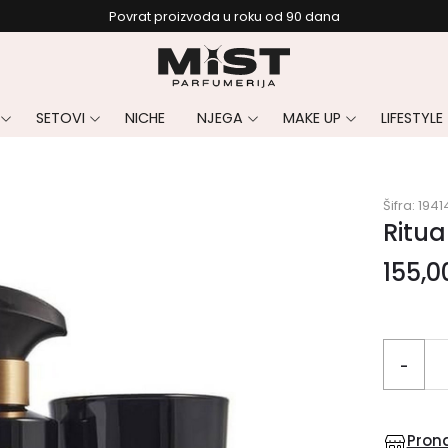
Povrat proizvoda u roku od 90 dana
SETOVI
NICHE
NJEGA
MAKE UP
LIFESTYLE
Šifra:
1941
Ritua
155,
-
Prona