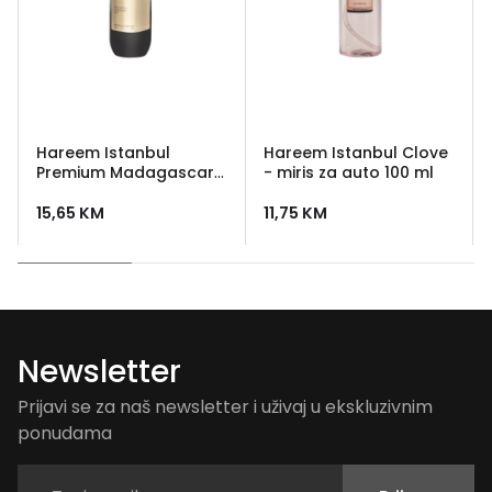
Hareem Istanbul
Hareem Istanbul Clove
Premium Madagascar
- miris za auto 100 ml
Car Perfume 100ml –
miris za auto
15,65
KM
11,75
KM
Newsletter
Prijavi se za naš newsletter i uživaj u ekskluzivnim
ponudama