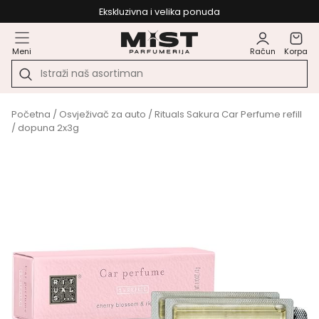
Ekskluzivna i velika ponuda
Meni
Račun
Korpa
Početna
/
Osvježivač za auto
/ Rituals Sakura Car Perfume refill
/ dopuna 2x3g