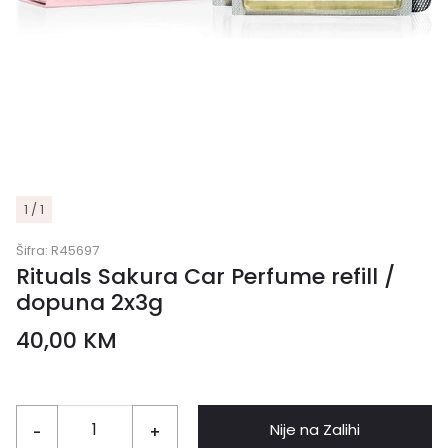
1 / 1
Šifra:
R45697
Rituals Sakura Car Perfume refill /
dopuna 2x3g
40,00
KM
Nije na Zalihi
-
+