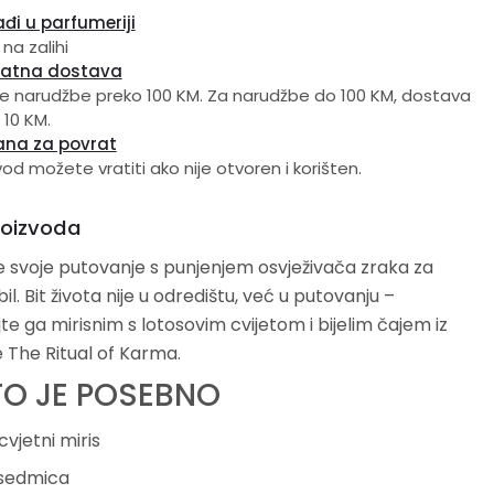
đi u parfumeriji
 na zalihi
latna dostava
e narudžbe preko 100 KM. Za narudžbe do 100 KM, dostava
 10 KM.
ana za povrat
vod možete vratiti ako nije otvoren i korišten.
roizvoda
e svoje putovanje s punjenjem osvježivača zraka za
l. Bit života nije u odredištu, već u putovanju –
te ga mirisnim s lotosovim cvijetom i bijelim čajem iz
e The Ritual of Karma.
TO JE POSEBNO
cvjetni miris
 sedmica