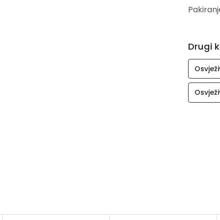
Pakiranj
Drugi k
Osvjež
Osvjež