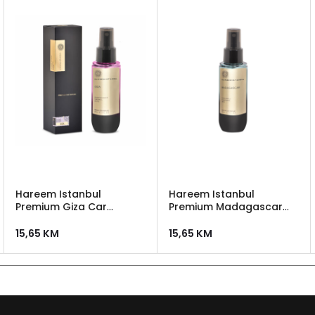
Hareem Istanbul
Hareem Istanbul
Premium Giza Car
Premium Madagascar
Perfume 100ml – miris za
Car Perfume 100ml –
auto
miris za auto
15,65
KM
15,65
KM