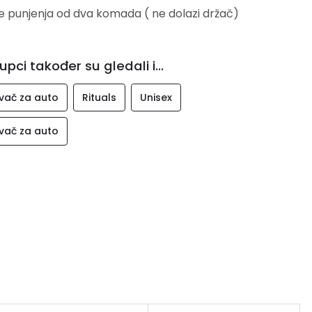
e punjenja od dva komada ( ne dolazi držač)
upci također su gledali i...
ivač za auto
Rituals
Unisex
ivač za auto