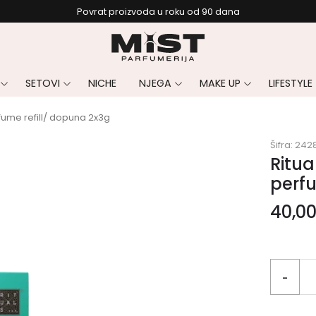
Povrat proizvoda u roku od 90 dana
SETOVI
NICHE
NJEGA
MAKE UP
LIFESTYLE
fume refill/ dopuna 2x3g
Šifra:
242
Ritua
perfu
40,0
-