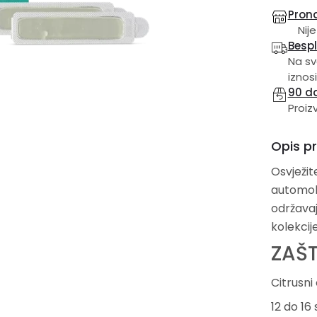
Prona
Nije
Besp
Na sv
iznosi
90 d
Proiz
Opis p
Osvježit
automobi
održavaj
kolekcij
ZAŠ
Citrusni 
12 do 16