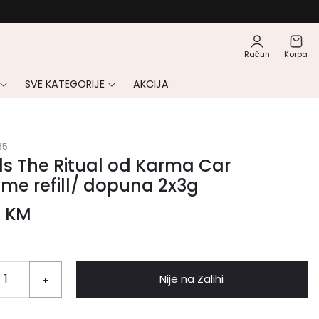
Račun
Korpa
SVE KATEGORIJE
AKCIJA
85
ls The Ritual od Karma Car
me refill/ dopuna 2x3g
0
KM
Nije na Zalihi
+