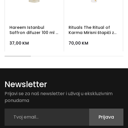
Hareem Istanbul
Rituals The Ritual of
Saffron difuzer 100 ml -
Karma Mirisni štapići za
mirisni štapići za
prostor 250ml
prostor
37,00
KM
70,00
KM
Newsletter
Prijavi se za naš newsletter i uživaj u ekskluzivnim
ponudama
Prijava