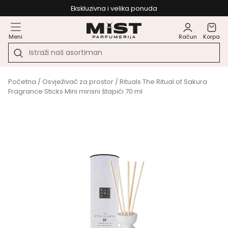
Ekskluzivna i velika ponuda
Meni
Račun
Korpa
Početna
/
Osvježivač za prostor
/ Rituals The Ritual of Sakura
Fragrance Sticks Mini mirisni štapići 70 ml