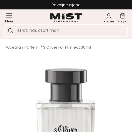
Povoljne cijene
Meni
Račun
Korpa
Početna
/
Parfemi
/ S.Oliver For Him edt 30 ml