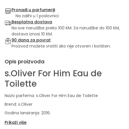
Pronađi u parfumeriji
Na zalihi u 1 poslovnici
Besplatna dostava
Na sve narudžbe preko 100 KM. Za narudžbe do 100 KM,
dostava iznosi 10 KM.
90 dana za povrat
Proizvod možete vratiti ako nije otvoren i korišten.
Opis proizvoda
s.Oliver For Him Eau de
Toilette
Naziv parfema: s.Oliver For Him Eau de Toilette
Brend: s.Oliver
Godina lansiranja: 2016.
Kategorija mirisa: Aromatično-fougère
Prikaži više