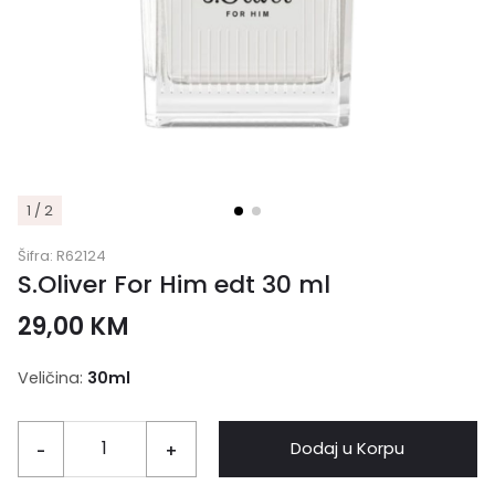
1 / 2
Šifra:
R62124
S.Oliver For Him edt 30 ml
29,00
KM
Veličina:
30ml
Dodaj u Korpu
-
+