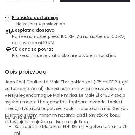
Pronađi u parfumeriji
Na zalihi u 4 poslovnice
Besplatna dostava
Na sve narudžbe preko 100 KM. Za narudžbe do 100 KM,
dostava iznosi 10 KM.
90 dana za povrat
Proizvod možete vratiti ako nije otvoren i korišten.
Opis proizvoda
Jean Paul Gaultier Le Male Elixir poklon set (125 ml EDP + gel
za tuširanje 75 ml) donosi najintenzivniju i najzavodljiviju
verziju legendarnog Le Male mirisa. Le Male Elixir EDP spaja
svježinu mente i bergamota s toplinom lavande, tonke i
meda, stvarajući bogat, senzualan i postojan miris. Gel za
tuširanje s istim mirisnim notama čisti i osvježava kožu,
Karakteristike:
ostavljajući je nježno mirisnom i glatkom.
Set sadrži: Le Male Elixir EDP 125 ml + gel za tuširanje 75
ml