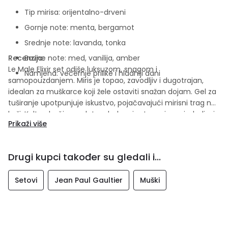
Tip mirisa: orijentalno-drveni
Gornje note: menta, bergamot
Srednje note: lavanda, tonka
Recenzija:
Bazne note: med, vanilija, amber
Le Male Elixir set odiše luksuzom, snagom i
Namjena: večernje prilike i hladniji dani
samopouzdanjem. Miris je topao, zavodljiv i dugotrajan,
idealan za muškarce koji žele ostaviti snažan dojam. Gel za
tuširanje upotpunjuje iskustvo, pojačavajući mirisni trag na
koži. Kultna bočica u zlatno-bakrenim tonovima simbolizuje
Prikaži više
moć i eleganciju.
Drugi kupci također su gledali i...
Setovi
Jean Paul Gaultier
Muški