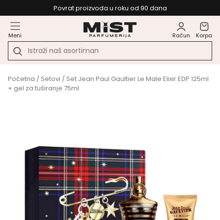
Povrat proizvoda u roku od 90 dana
Meni
Račun
Korpa
Početna
/
Setovi
/ Set Jean Paul Gaultier Le Male Elixir EDP 125ml
+ gel za tuširanje 75ml