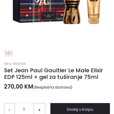
1 / 1
Šifra:
R59434
Set Jean Paul Gaultier Le Male Elixir
EDP 125ml + gel za tuširanje 75ml
270,00
KM
(Besplatna dostava)
Dodaj u Korpu
-
+