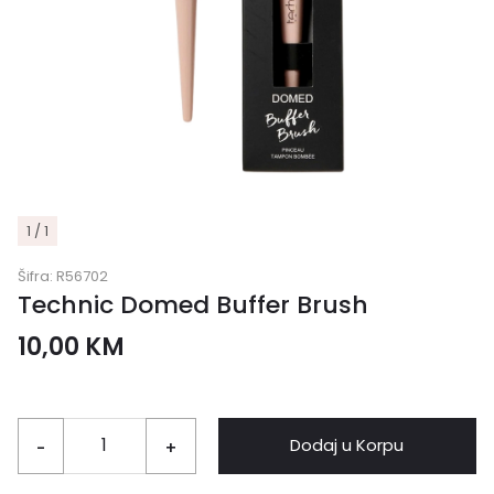
1 / 1
Šifra:
R56702
Technic Domed Buffer Brush
10,00
KM
Dodaj u Korpu
-
+