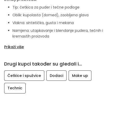
Tip: četkica za puder i tečne podloge
Oblik: kupolasta (domed), zaobljena glava
Vlakna: sintetička, gusta i mekana
Namjena: utapkavanje i blendanje pudera, tečnih i
kremastih proizvoda
Efekat: glatki, prirodan i besprijekoran ten
Prikaži više
Pogodna za sve tipove kože
Vegan i cruelty free formula
Drugi kupci također su gledali i...
Četkice i spužvice
Dodaci
Make up
Technic