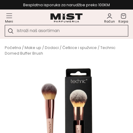
Besplatna isporuka za narudžbe preko 100KM
Meni
Račun
Korpa
Početna
/
Make up
/
Dodaci
/
Četkice i spužvice
/ Technic
Domed Buffer Brush