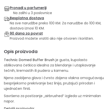
Pronađi u parfumeriji
Na zalihi u 3 poslovnice
Besplatna dostava
Na sve narudžbe preko 100 KM. Za narudžbe do 100 KM,
dostava iznosi 10 KM.
90 dana za povrat
Proizvod možete vratiti ako nije otvoren i korišten.
Opis proizvoda
Technic Domed Buffer Brush
je gusta, kupolasto
oblikovana četkica idealna za blendanje i utapkavanje
tečnih, kremastih ili pudera u kamenu.
Njena zaobljena glava i čvrsto zbijena vlakna omogućavaju
besprijekorno prekrivanje bez linija, pružajući prirodan i
ujednačen finiš.
Savršena za postizanje „airbrushed“ izgleda uz minimalan
napor.
Detalji proizvoda: