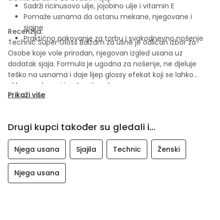
Sadrži ricinusovo ulje, jojobino ulje i vitamin E
Pomaže usnama da ostanu mekane, njegovane i
sjajne
Recenzija:
Praktično pakovanje za torbu i svakodnevno nošenje
Technic Super Gloss Balzam za usne je odličan izbor za
Osobe koje vole prirodan, njegovan izgled usana uz
dodatak sjaja. Formula je ugodna za nošenje, ne djeluje
teško na usnama i daje lijep glossy efekat koji se lahko
uklapa u dnevni i večernji makeup.
Prikaži više
Drugi kupci također su gledali i...
Njega usana
Sjajila
Technic
Ženski
Njega usana