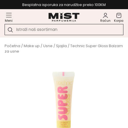
Besplatna isporuka za narudžbe preko 100KM
Meni
Račun
Korpa
Početna
/
Make up
/
Usne
/
Sjajila
/ Technic Super Gloss Balzam
za usne