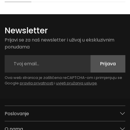
Newsletter
Prijavi se za naš newsletter i uživaj u ekskluzivnim
ponudama
Prijava
Ova web stranica je zaštićena reCAPTCHA-om i primjenjuju se
Google
pravila privatnosti
i
uvjeti pružanja usluge
.
Poslovanje
O nama