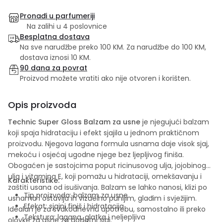
Pronađi u parfumeriji
Na zalihi u 4 poslovnice
Besplatna dostava
Na sve narudžbe preko 100 KM. Za narudžbe do 100 KM,
dostava iznosi 10 KM.
90 dana za povrat
Proizvod možete vratiti ako nije otvoren i korišten.
Opis proizvoda
Technic Super Gloss Balzam za usne
je njegujući balzam
koji spaja hidrataciju i efekt sjajila u jednom praktičnom
proizvodu. Njegova lagana formula usnama daje visok sjaj,
mekoću i osjećaj ugodne njege bez ljepljivog finiša.
Obogaćen je sastojcima poput ricinusovog ulja, jojobinog
ulja i vitamina E, koji pomažu u hidrataciji, omekšavanju i
Karakteristike:
zaštiti usana od isušivanja. Balzam se lahko nanosi, klizi po
Tip proizvoda: balzam za usne
usnama i ostavlja ih vizuelno punijim, glađim i svježijim.
Efekat: sjajni finiš i hidratacija
Idealan je za svakodnevnu upotrebu, samostalno ili preko
Tekstura: lagana, glatka i neljepljiva
olovke za usne za dodatni sjaj.