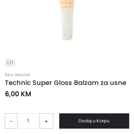
1 / 1
Šifra:
R64345
Technic Super Gloss Balzam za usne
6,00
KM
Dodaj u Korpu
-
+