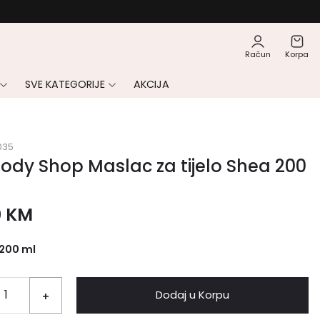
Račun
Korpa
SVE KATEGORIJE
AKCIJA
035
ody Shop Maslac za tijelo Shea 200
0
KM
200 ml
Dodaj u Korpu
+