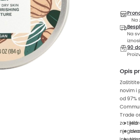
Prona
Na 
Besp
Na sv
iznosi
90 d
Proiz
Opis p
Zaštitit
novim i pob
od 97% s
Communi
Trade or
za tijel
Hidr
njegovano
Idea
intenziv
Hran