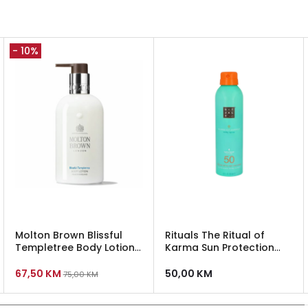
- 10%
Molton Brown Blissful
Rituals The Ritual of
Templetree Body Lotion
Karma Sun Protection
300 ml
Milky Spray SPF 50 200ml
67,50
KM
50,00
KM
75,00
KM