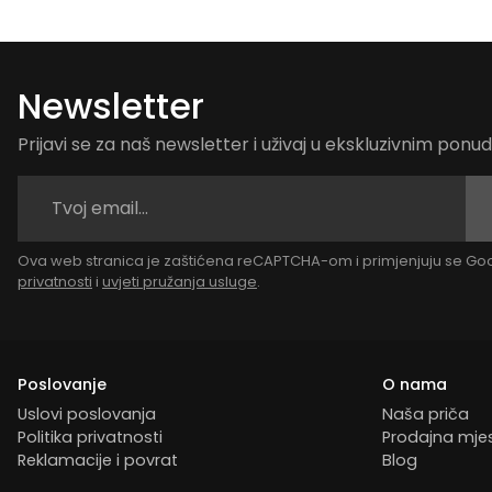
Newsletter
Prijavi se za naš newsletter i uživaj u ekskluzivnim pon
Ova web stranica je zaštićena reCAPTCHA-om i primjenjuju se G
privatnosti
i
uvjeti pružanja usluge
.
Poslovanje
O nama
Uslovi poslovanja
Naša priča
Politika privatnosti
Prodajna mje
Reklamacije i povrat
Blog