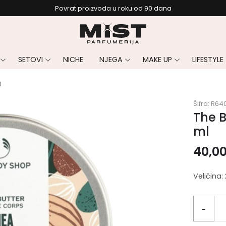
Povrat proizvoda u roku od 90 dana
SETOVI
NICHE
NJEGA
MAKE UP
LIFESTYLE
l
Šifra:
R64
The B
ml
40,0
Veličina:
-