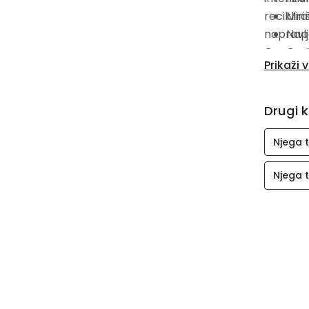
reciklir
Miri
napravlj
Napr
Communit
Cert
Prikaži v
mazanjem
Derm
Nanesite
izdašno.
Drugi k
osjećaj.
Njega t
Njega t