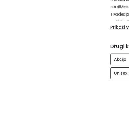
reciklira
Miri
Trade-a 
Napr
volite i č
Cert
Prikaži v
Drugi k
Akcija
Unisex