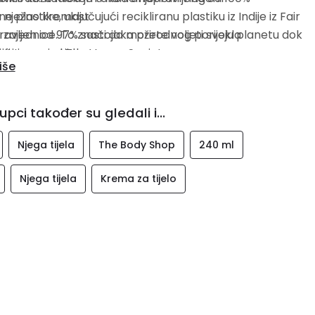
ne plastike, uključujući recikliranu plastiku iz Indije iz Fair
s nježno kremast
zajednice. To znači da možete voljeti svoju planetu dok
avljen od 97% sastojaka prirodnog porijekla
istite svoje tijelo.
ificirano od The Vegan Society
iše
upci također su gledali i...
Njega tijela
The Body Shop
240 ml
Njega tijela
Krema za tijelo