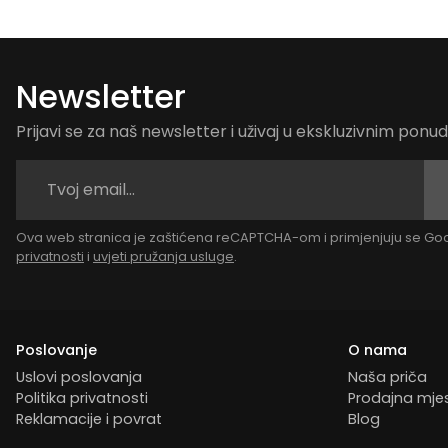
Newsletter
Prijavi se za naš newsletter i uživaj u ekskluzivnim pon
Ova web stranica je zaštićena reCAPTCHA-om i primjenjuju se G
privatnosti
i
uvjeti pružanja usluge
.
Poslovanje
O nama
Uslovi poslovanja
Naša priča
Politika privatnosti
Prodajna mje
Reklamacije i povrat
Blog