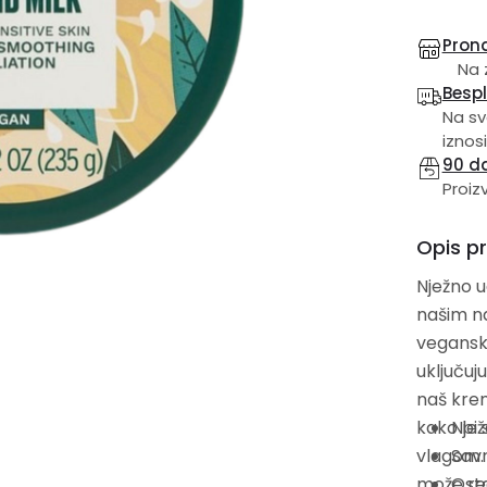
Prona
Na 
Besp
Na sv
iznosi
90 d
Proiz
Opis p
Nježno u
našim na
veganski
uključuj
naš krem
kako bi 
Njež
vlagom. Ovaj piling slatkog mirisa sada dolazi u ambalaži koja s
Savr
može rec
Ost