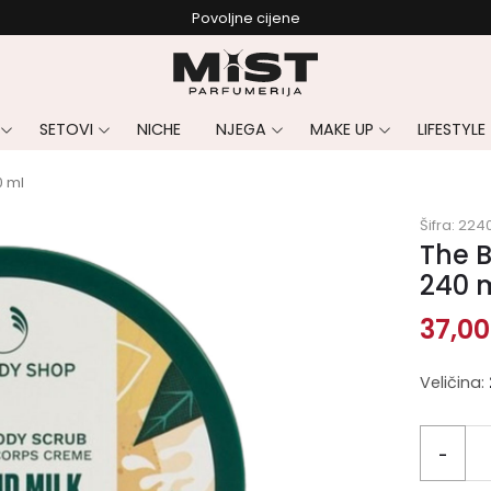
Povoljne cijene
SETOVI
NICHE
NJEGA
MAKE UP
LIFESTYLE
0 ml
Šifra:
224
The 
240 
37,0
Veličina:
-