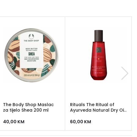
The Body Shop Maslac
Rituals The Ritual of
za tijelo Shea 200 ml
Ayurveda Natural Dry Oil
za tijelo i kosu 100 ml
40,00
KM
60,00
KM