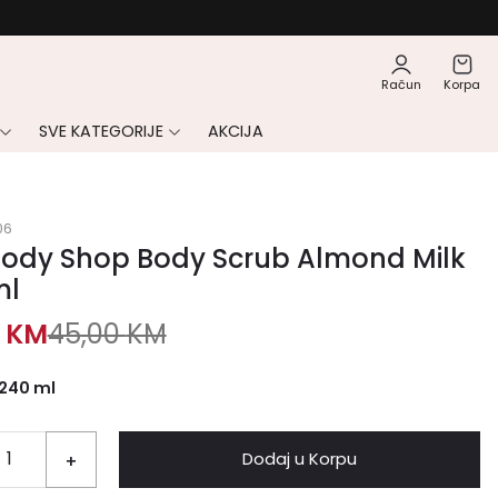
Račun
Korpa
SVE KATEGORIJE
AKCIJA
06
Body Shop Body Scrub Almond Milk
ml
0
KM
45,00
KM
240 ml
Dodaj u Korpu
+