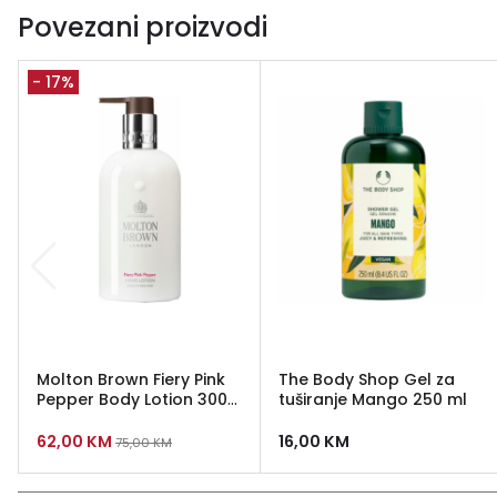
Povezani proizvodi
- 17%
Molton Brown Fiery Pink
The Body Shop Gel za
Pepper Body Lotion 300
tuširanje Mango 250 ml
ml
62,00
KM
16,00
KM
75,00
KM