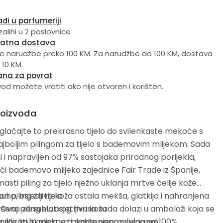
đi u parfumeriji
zalihi u 2 poslovnice
latna dostava
e narudžbe preko 100 KM. Za narudžbe do 100 KM, dostava
 10 KM.
ana za povrat
vod možete vratiti ako nije otvoren i korišten.
roizvoda
glačajte to prekrasno tijelo do svilenkaste mekoće s
jboljim pilingom za tijelo s bademovim mlijekom. Sada
 i napravljen od 97% sastojaka prirodnog porijekla,
ući bademovo mlijeko zajednice Fair Trade iz Španije,
asti piling za tijelo nježno uklanja mrtve ćelije kože
suha, osjetljiva koža ostala mekša, glatkija i nahranjena
an piling za tijelo
e
šeno za suhu, osjetljivu kožu
iklirati. Kadica je takođe napravljena od 100%
avite kožu mekom i nahranjenom vlagom