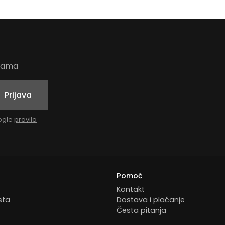
udama
Prijava
oogle
pravila
Pomoć
Kontakt
sta
Dostava i plaćanje
Česta pitanja