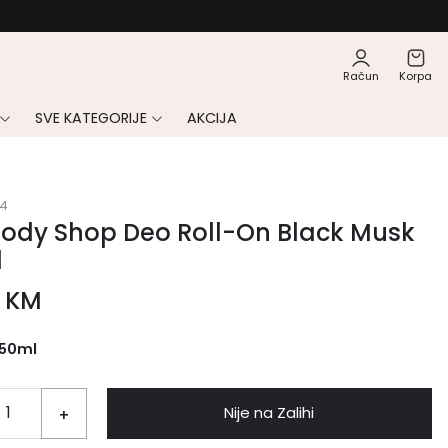
Račun
Korpa
SVE KATEGORIJE
AKCIJA
4
Body Shop Deo Roll-On Black Musk
l
0
KM
50ml
Nije na Zalihi
+