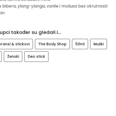
 bibera, ylang-ylanga, vanile i mošusa bez okrutnosti
an
upci također su gledali i...
ransi & stickovi
The Body Shop
50ml
Muški
Ženski
Deo stick