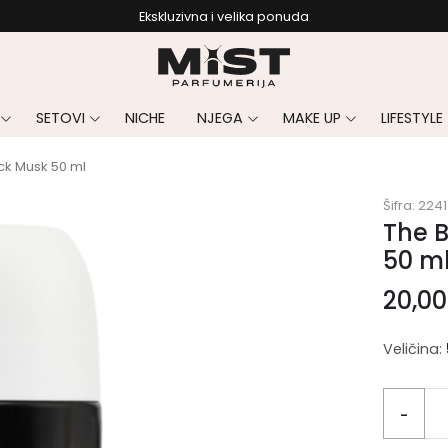
Ekskluzivna i velika ponuda
SETOVI
NICHE
NJEGA
MAKE UP
LIFESTYLE
ck Musk 50 ml
Šifra:
2241
The 
50 m
20,0
Veličina:
-