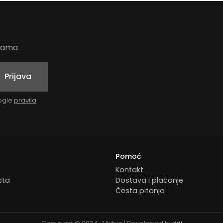
udama
Prijava
oogle
pravila
Pomoć
Kontakt
sta
Dostava i plaćanje
Česta pitanja