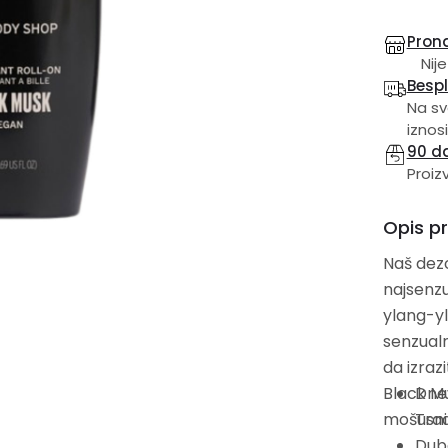
Prona
Nije
Besp
Na sv
iznosi
90 d
Proiz
Opis p
Naš dezo
najsenzu
ylang-y
senzualn
da izraz
Black Mu
Dnev
mošusni 
Trad
Dubo