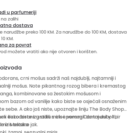
đi u parfumeriji
 na zalihi
latna dostava
e narudžbe preko 100 KM. Za narudžbe do 100 KM, dostava
 10 KM.
ana za povrat
vod možete vratiti ako nije otvoren i korišten.
roizvoda
dorans, crni mošus sadrži naš najdublji, najtamniji i
alniji mošus. Note pikantnog rozog bibera i kremastog
langa, kombinovane sa žestokim mošusom i
om bazom od vanilije kako biste se osjećali osnaženim
ite sebe. A ako još niste, upoznajte liniju The Body Shop
sk kako biste izgradili miris i pomogli da taj duboki,
ni dezodorans u stiku s aloe verom Community Fair
miris ostane jak.
e iz Meksika
ki, tamni, senzualni miris