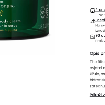
Prona
Na z
Besp
Na sv
iznosi
90 d
Proiz
Opis p
The Ritu
cvjetni 
žižule, os
hidratiz
zategnutost. Za potpuni užitak koristite 
Ritual of 
Prikaži v