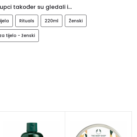
upci također su gledali i...
ijela
Rituals
220ml
Ženski
za tijelo - ženski