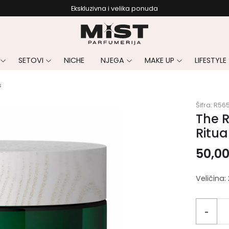
Ekskluzivna i velika ponuda
SETOVI
NICHE
NJEGA
MAKE UP
LIFESTYLE
s
Šifra:
R56
The R
Ritua
50,0
Veličina:
-