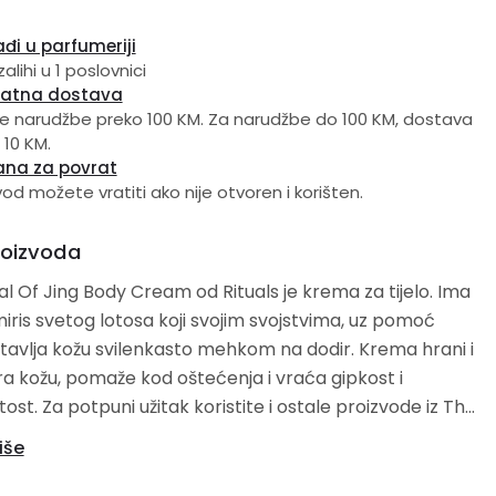
đi u parfumeriji
alihi u 1 poslovnici
latna dostava
e narudžbe preko 100 KM. Za narudžbe do 100 KM, dostava
 10 KM.
ana za povrat
vod možete vratiti ako nije otvoren i korišten.
roizvoda
al Of Jing Body Cream od Rituals je krema za tijelo. Ima
miris svetog lotosa koji svojim svojstvima, uz pomoć
tavlja kožu svilenkasto mehkom na dodir. Krema hrani i
ira kožu, pomaže kod oštećenja i vraća gipkost i
i ostale proizvode iz The
Jing linije.
iše