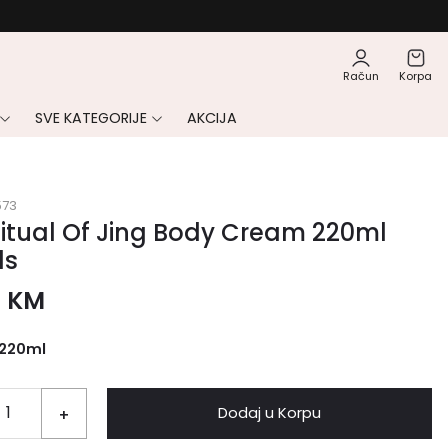
Račun
Korpa
SVE KATEGORIJE
AKCIJA
573
itual Of Jing Body Cream 220ml
ls
0
KM
220ml
Dodaj u Korpu
+