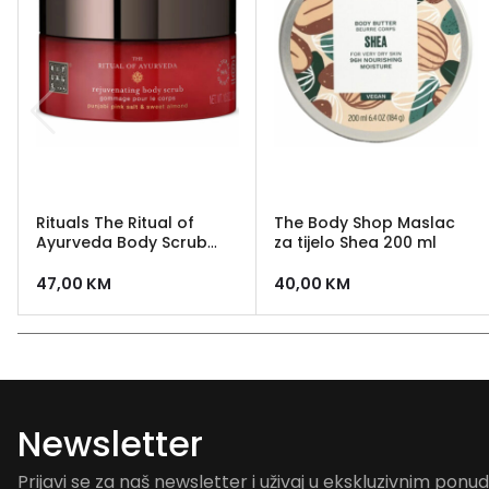
Rituals The Ritual of
The Body Shop Maslac
Ayurveda Body Scrub
za tijelo Shea 200 ml
300 gr
47,00
KM
40,00
KM
Newsletter
Prijavi se za naš newsletter i uživaj u ekskluzivnim pon